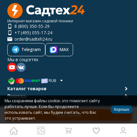
Интернет-магазин садовой техники
8 (800) 350-55-29
+7 (495) 055-17-24
order@sadteh24.ru
Telegram
MAX
Мы в соцсетях
RUB
Каталог товаров
Помощь
Мы сохраняем файлы cookie: это помогает сайту
Политика персональных данных
Карта сайта
работать лучше. Если Вы продолжите
© 2001-2026 САДТЕХ24
Хорошо
Разработано в
bodysite.ru
использовать сайт, мы будем считать, что Вас
В корзину
это устраивает.