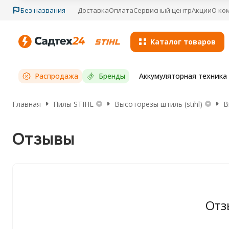
Без названия
Доставка
Оплата
Сервисный центр
Акции
О ко
Каталог товаров
Распродажа
Бренды
Аккумуляторная техника S
Главная
Пилы STIHL
Высоторезы штиль (stihl)
В
Отзывы
Отз