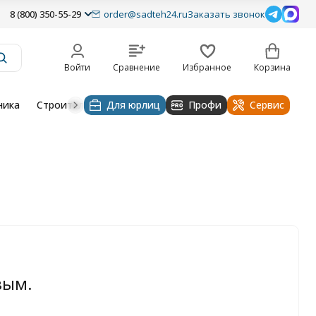
8 (800) 350-55-29
order@sadteh24.ru
Заказать звонок
Войти
Сравнение
Избранное
Корзина
ника
Строительная техника
Для юрлиц
Очистительные устройства
Профи
Сервис
вым.