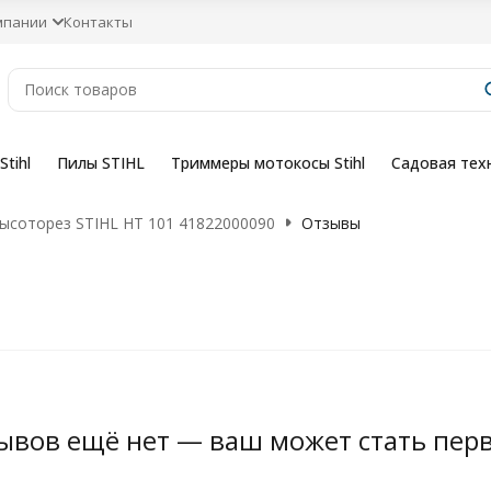
мпании
Контакты
tihl
Пилы STIHL
Триммеры мотокосы Stihl
Садовая тех
ысоторез STIHL HT 101 41822000090
Отзывы
ывов ещё нет — ваш может стать пер