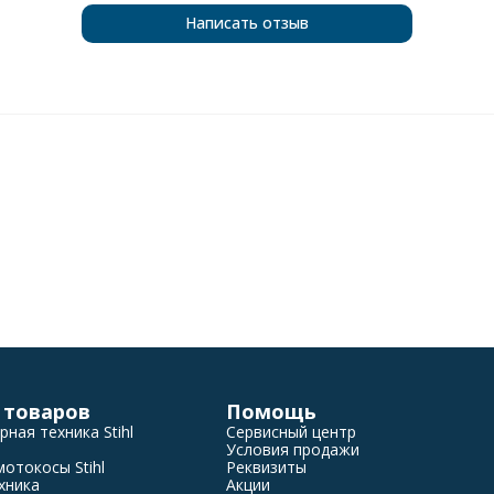
Написать отзыв
 товаров
Помощь
ная техника Stihl
Сервисный центр
Условия продажи
отокосы Stihl
Реквизиты
хника
Акции