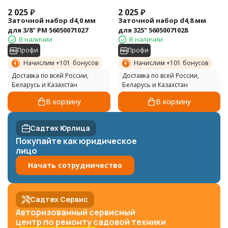
2 025
₽
2 025
₽
Заточной набор d4,0 мм
Заточной набор d4,8 мм
для 3/8" PM 56050071027
для 325" 56050071028
В наличии
В наличии
Профи
Профи
Начислим +
101
бонусов
Начислим +
101
бонусов
Доставка по всей России,
Доставка по всей России,
Беларусь и Казахстан
Беларусь и Казахстан
В корзину
В корзину
Садтех Юрлица
Покупайте как юридическое
лицо
Начать сотрудничество
Садтех Сервис
Авторизованный сервисный
центр по ремонту садовой техники