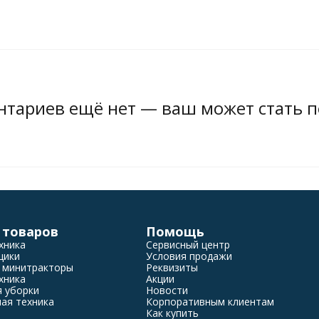
тариев ещё нет — ваш может стать 
 товаров
Помощь
хника
Сервисный центр
щики
Условия продажи
 минитракторы
Реквизиты
хника
Акции
я уборки
Новости
ая техника
Корпоративным клиентам
Как купить