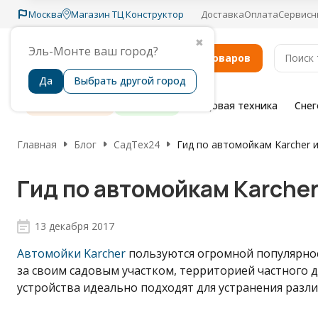
Москва
Магазин ТЦ Конструктор
Доставка
Оплата
Сервисн
✖
Эль-Монте ваш город?
Каталог товаров
Да
Выбрать другой город
Распродажа
Бренды
Садовая техника
Сне
Главная
Блог
СадТех24
Гид по автомойкам Karcher 
Гид по автомойкам Karche
13 декабря 2017
Автомойки Karcher
пользуются огромной популярнос
за своим садовым участком, территорией частного 
устройства идеально подходят для устранения разл