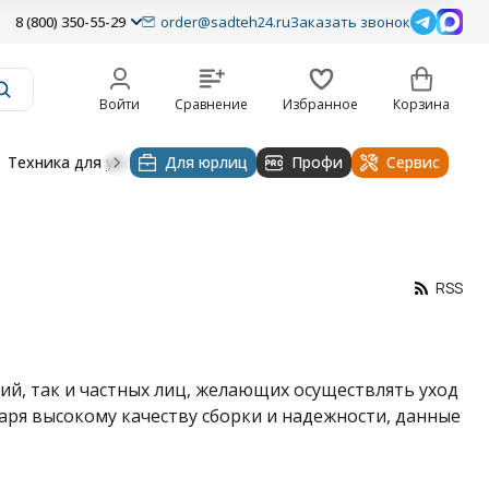
8 (800) 350-55-29
order@sadteh24.ru
Заказать звонок
Войти
Сравнение
Избранное
Корзина
Техника для уборки
Для юрлиц
Строительная техника
Профи
Водоснабже
Сервис
RSS
й, так и частных лиц, желающих осуществлять уход
аря высокому качеству сборки и надежности, данные