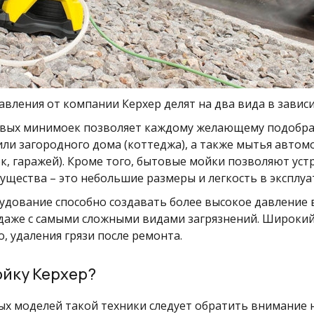
вления от компании Керхер делят на два вида в зависи
ых минимоек позволяет каждому желающему подобрать
или загородного дома (коттеджа), а также мытья автом
ок, гаражей). Кроме того, бытовые мойки позволяют ус
щества – это небольшие размеры и легкость в эксплуа
дование способно создавать более высокое давление 
 даже с самыми сложными видами загрязнений. Широки
о, удаления грязи после ремонта.
ойку Керхер?
х моделей такой техники следует обратить внимание 