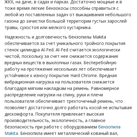
ЖКХ, на даче, в садах и парках. Достаточно мощные и в
тоже время легкие бензокосы способны справиться с
любой из поставленных задач от выкашивания небольшого
газона до зачистки большой территории густых зарослей
травы, сухостоя или мелкого кустарника.
Надежность и долговечность б
ензопилы
Makita
обеспечивается за счет уникального тройного покрытия
стенок цилиндра Al-Fed. Al-Fed считается экологически
чистой, поскольку за счет нее снижается содержание
вредных веществ в выхлопных газах. Бесперебойную
работу на протяжение нескольких лет обеспечивает
устойчивое к износу покрытие Hard Chrome. Вредная
вибрационная нагрузка на пользователя снижается
благодаря мягким накладкам на ремень. Равномерное
распределение нагрузки на спину, руки и плечи
пользователя обеспечивает трехточечный ремень, что
позволяет достаточно долго работать косой не испытывая
дискомфорта. Покупателя привлекает высокая
производительность, экологичность, а главное
безопасность при работе с оборудованием
бензопила
Makita
. Бензопила имеет металлический кованый вал,