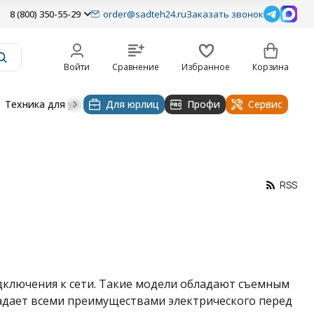
8 (800) 350-55-29
order@sadteh24.ru
Заказать звонок
Войти
Сравнение
Избранное
Корзина
Техника для уборки
Для юрлиц
Строительная техника
Профи
Водоснабже
Сервис
RSS
дключения к сети. Такие модели обладают съемным
адает всеми преимуществами электрического перед