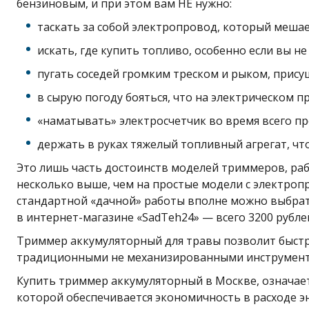
бензиновым, и при этом вам НЕ нужно:
таскать за собой электропровод, который мешает
искать, где купить топливо, особенно если вы н
пугать соседей громким треском и рыком, прис
в сырую погоду бояться, что на электрическом п
«наматывать» электросчетчик во время всего пр
держать в руках тяжелый топливный агрегат, чт
Это лишь часть достоинств моделей триммеров, раб
несколько выше, чем на простые модели с электроп
стандартной «дачной» работы вполне можно выбрат
в интернет-магазине «SadTeh24» — всего 3200 рубле
Триммер аккумуляторный для травы позволит быстро 
традиционными не механизированными инструмента
Купить триммер аккумуляторный в Москве, означае
которой обеспечивается экономичность в расходе 