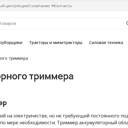
ый центр
Акции
О компании
Контакты
гоуборщики
Тракторы и минитракторы
Силовая техника
ного триммера
рного триммера
ер
й на электричестве, но не требующий постоянного по
по мере необходимости. Триммер аккумуляторный обл