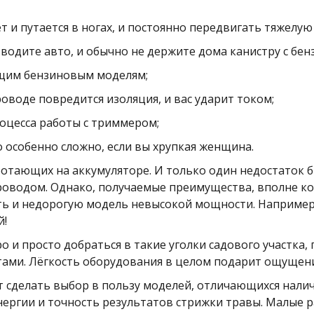
 и путается в ногах, и постоянно передвигать тяжелую 
е водите авто, и обычно не держите дома канистру с бен
ущим бензиновым моделям;
роводе повредится изоляция, и вас ударит током;
оцесса работы с триммером;
о особенно сложно, если вы хрупкая женщина.
отающих на аккумуляторе. И только один недостаток б
роводом. Однако, получаемые преимущества, вполне ко
ь и недорогую модель невысокой мощности. Например,
й!
и просто добраться в такие уголки садового участка,
ми. Лёгкость оборудования в целом подарит ощущение
т сделать выбор в пользу моделей, отличающихся нали
энергии и точность результатов стрижки травы. Малые