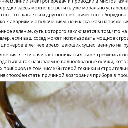
янием линий электропередач и проводки в многоэтажны
 Нередко здесь можно встретить уже морально устарев
того, это касается и другого электрического оборудов
ко к авариям и отключениям, но и к скачкам напряжения
нное явление, суть которого заключается в том, что н
имер, если ваш сосед может использовать мощное стро
иционеров в летнее время, дающих существенную нагру
ряжения в сети начинает понижаться ниже требуемых н
людаться и так называемые волнообразные скачки, кот
 приборов (в том числе бытовой техники и строительно
ия способен стать причиной возгорания прибора в проц