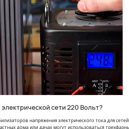
я электрической сети 220 Вольт?
билизаторов напряжения электрического тока для сетей
частных дома или дачах могут использоваться трехфазны