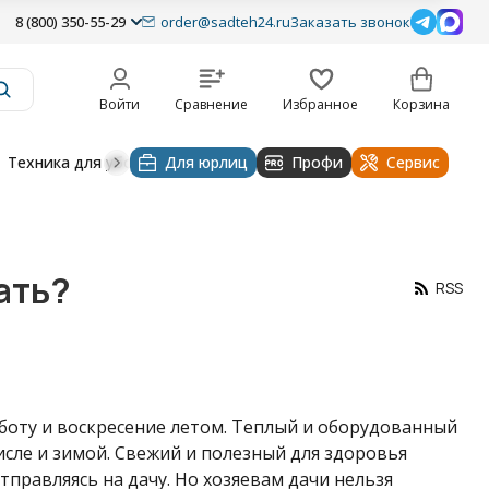
8 (800) 350-55-29
order@sadteh24.ru
Заказать звонок
Войти
Сравнение
Избранное
Корзина
Техника для уборки
Для юрлиц
Строительная техника
Профи
Водоснабже
Сервис
ать?
RSS
боту и воскресение летом. Теплый и оборудованный
числе и зимой. Свежий и полезный для здоровья
тправляясь на дачу. Но хозяевам дачи нельзя