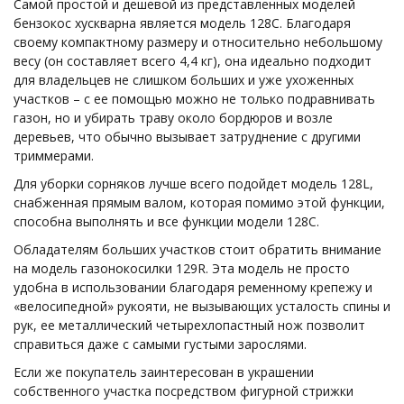
Самой простой и дешевой из представленных моделей
бензокос хускварна является модель 128C. Благодаря
своему компактному размеру и относительно небольшому
весу (он составляет всего 4,4 кг), она идеально подходит
для владельцев не слишком больших и уже ухоженных
участков – с ее помощью можно не только подравнивать
газон, но и убирать траву около бордюров и возле
деревьев, что обычно вызывает затруднение с другими
триммерами.
Для уборки сорняков лучше всего подойдет модель 128L,
снабженная прямым валом, которая помимо этой функции,
способна выполнять и все функции модели 128C.
Обладателям больших участков стоит обратить внимание
на модель газонокосилки 129R. Эта модель не просто
удобна в использовании благодаря ременному крепежу и
«велосипедной» рукояти, не вызывающих усталость спины и
рук, ее металлический четырехлопастный нож позволит
справиться даже с самыми густыми зарослями.
Если же покупатель заинтересован в украшении
собственного участка посредством фигурной стрижки