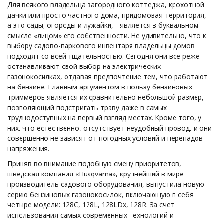
Для всякого владельца загородного коттеджа, крохотной
дачки или просто частного дома, придомовая территория, -
а это сады, огороды и лужайки, - является в буквальном
смысле «лицом» его собственности. Не удивительно, что к
выбору садово-паркового инвентаря владельцы домов
подходят со всей тщательностью. Сегодня они все реже
останавливают свой выбор на электрических
газонокосилках, отдавая предпочтение тем, что работают
на бензине. Главным аргументом в пользу бензиновых
триммеров является их сравнительно небольшой размер,
позволяющий подстригать траву даже в самых
труднодоступных на первый взгляд местах. Кроме того, у
них, что естественно, отсутствует неудобный провод, и они
совершенно не зависят от погодных условий и перепадов
напряжения.
Приняв во внимание подобную смену приоритетов,
шведская компания «Husqvarna», крупнейший в мире
производитель садового оборудования, выпустила новую
серию бензиновых газонокосилок, включающую в себя
четыре модели: 128C, 128L, 128LDx, 128R. За счет
использования самых современных технологий и