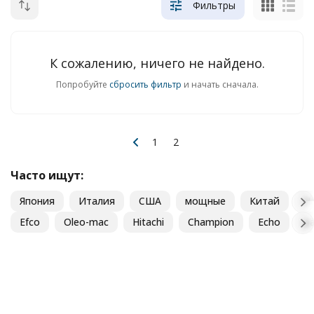
Фильтры
К сожалению, ничего не найдено.
Попробуйте
сбросить фильтр
и начать сначала.
1
2
Часто ищут:
Япония
Италия
США
мощные
Китай
Н
Efco
Oleo-mac
Hitachi
Champion
Echo
pa