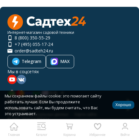
Интернет-магазин садовой техники
8 (800) 350-55-29
+7 (495) 055-17-24
order@sadteh24.ru
Telegram
MAX
Мы в соцсетях
RUB
Мы сохраняем файлы cookie: это помогает сайту
Каталог товаров
работать лучше. Если Вы продолжите
Хорошо
использовать сайт, мы будем считать, что Вас
Помощь
это устраивает.
Политика персональных данных
Карта сайта
© 2001-2026 САДТЕХ24
Разработано в
bodysite.ru
Главная
Каталог
Корзина
Избранное
Войти