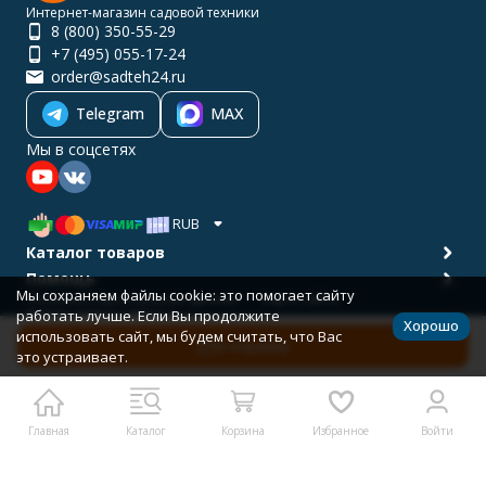
Интернет-магазин садовой техники
8 (800) 350-55-29
+7 (495) 055-17-24
order@sadteh24.ru
Telegram
MAX
Мы в соцсетях
RUB
Каталог товаров
Помощь
Мы сохраняем файлы cookie: это помогает сайту
Политика персональных данных
Карта сайта
работать лучше. Если Вы продолжите
© 2001-2026 САДТЕХ24
Хорошо
Разработано в
bodysite.ru
использовать сайт, мы будем считать, что Вас
В корзину
это устраивает.
Главная
Каталог
Корзина
Избранное
Войти