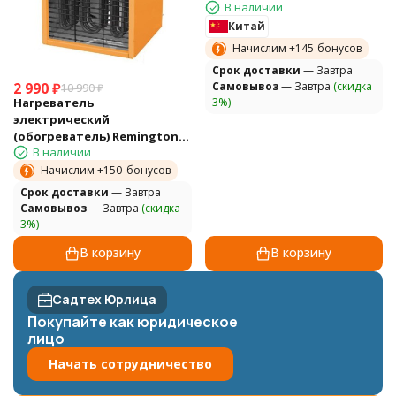
В наличии
Китай
Начислим +
145
бонусов
Cрок доставки
— Завтра
2 990
₽
Самовывоз
— Завтра
(скидка
10 990
₽
Нагреватель
3%)
электрический
(обогреватель) Remington
В наличии
REM5ECA, 400V
Начислим +
150
бонусов
Cрок доставки
— Завтра
Самовывоз
— Завтра
(скидка
3%)
В корзину
В корзину
Садтех Юрлица
Покупайте как юридическое
лицо
Начать сотрудничество