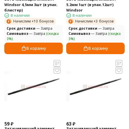
Windsor 4,5мм 3шт (в упак.
5.2мм 1шт (в упак.12шт)
блистер)
Windsor
В наличии
В наличии
Начислим +
10
бонусов
Начислим +
3
бонусов
Cрок доставки
— Завтра
Cрок доставки
— Завтра
Самовывоз
— Завтра
(скидка
Самовывоз
— Завтра
(скидка
3%)
3%)
В корзину
В корзину
59
₽
63
₽
Затачивающий элемент
Затачивающий элемент