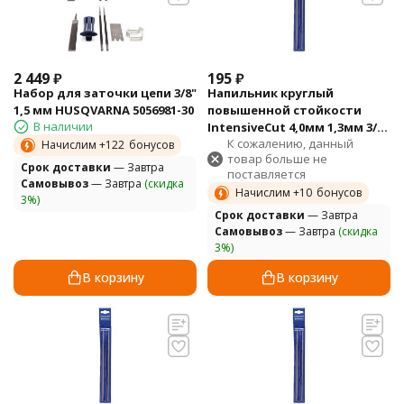
2 449
₽
195
₽
Набор для заточки цепи 3/8"
Напильник круглый
1,5 мм HUSQVARNA 5056981-30
повышенной стойкости
В наличии
IntensiveCut 4,0мм 1,3мм 3/8"
К сожалению, данный
(уп. 2 шт) HUSQVARNA
Начислим +
122
бонусов
товар больше не
5100957-01
Cрок доставки
— Завтра
поставляется
Самовывоз
— Завтра
(скидка
Начислим +
10
бонусов
3%)
Cрок доставки
— Завтра
Самовывоз
— Завтра
(скидка
3%)
В корзину
В корзину