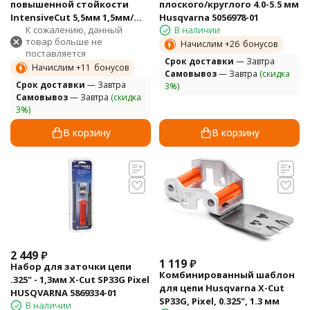
повышенной стойкости
плоского/круглого 4.0-5.5 мм
IntensiveCut 5,5мм 1,5мм/
Husqvarna 5056978-01
К сожалению, данный
В наличии
3/8" (уп 2 шт) HUSQVARNA
товар больше не
5100956-01
Начислим +
26
бонусов
поставляется
Cрок доставки
— Завтра
Начислим +
11
бонусов
Самовывоз
— Завтра
(скидка
Cрок доставки
— Завтра
3%)
Самовывоз
— Завтра
(скидка
3%)
В корзину
В корзину
2 449
₽
1 119
₽
Набор для заточки цепи
Комбинированный шаблон
.325" - 1,3мм X-Cut SP33G Pixel
для цепи Husqvarna X-Cut
HUSQVARNA 5869334-01
SP33G, Pixel, 0.325", 1.3 мм
В наличии