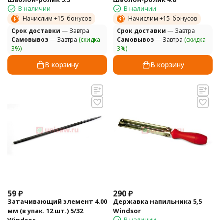
В наличии
В наличии
Начислим +
15
бонусов
Начислим +
15
бонусов
Cрок доставки
— Завтра
Cрок доставки
— Завтра
Самовывоз
— Завтра
(скидка
Самовывоз
— Завтра
(скидка
3%)
3%)
В корзину
В корзину
59
₽
290
₽
Затачивающий элемент 4.00
Державка напильника 5,5
мм (в упак. 12 шт.) 5/32
Windsor
В наличии