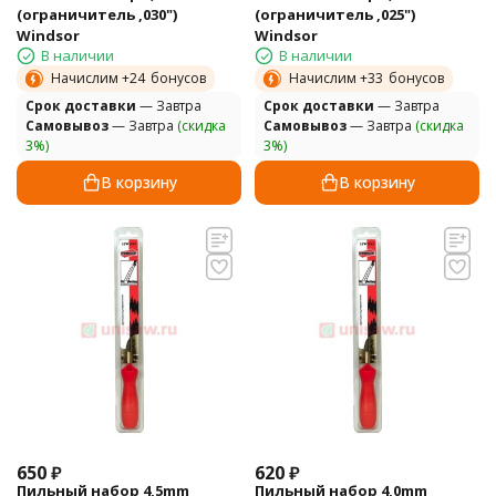
(ограничитель ,030")
(ограничитель ,025")
Windsor
Windsor
В наличии
В наличии
Начислим +
24
бонусов
Начислим +
33
бонусов
Cрок доставки
— Завтра
Cрок доставки
— Завтра
Самовывоз
— Завтра
(скидка
Самовывоз
— Завтра
(скидка
3%)
3%)
В корзину
В корзину
650
₽
620
₽
Пильный набор 4,5mm
Пильный набор 4,0mm