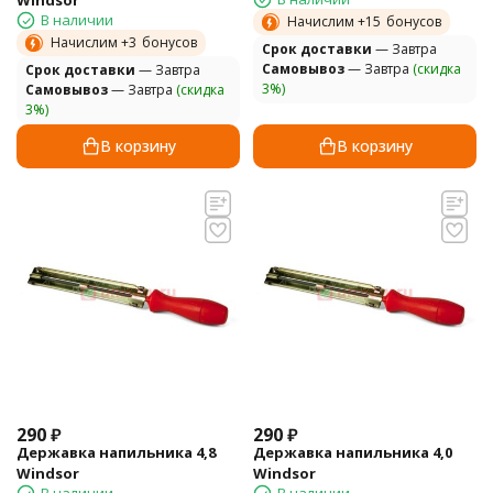
Windsor
В наличии
Начислим +
15
бонусов
Начислим +
3
бонусов
Cрок доставки
— Завтра
Самовывоз
— Завтра
(скидка
Cрок доставки
— Завтра
3%)
Самовывоз
— Завтра
(скидка
3%)
В корзину
В корзину
290
₽
290
₽
Державка напильника 4,8
Державка напильника 4,0
Windsor
Windsor