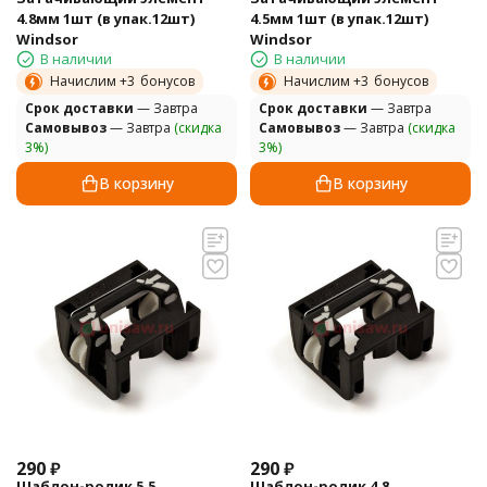
4.8мм 1шт (в упак.12шт)
4.5мм 1шт (в упак.12шт)
Windsor
Windsor
В наличии
В наличии
Начислим +
3
бонусов
Начислим +
3
бонусов
Cрок доставки
— Завтра
Cрок доставки
— Завтра
Самовывоз
— Завтра
(скидка
Самовывоз
— Завтра
(скидка
3%)
3%)
В корзину
В корзину
290
₽
290
₽
Шаблон-ролик 5.5
Шаблон-ролик 4.8