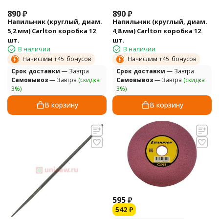
890
₽
890
₽
Напильник (круглый, диам.
Напильник (круглый, диам.
5,2 мм) Carlton коробка 12
4,8 мм) Carlton коробка 12
шт.
шт.
В наличии
В наличии
Начислим +
45
бонусов
Начислим +
45
бонусов
Cрок доставки
— Завтра
Cрок доставки
— Завтра
Самовывоз
— Завтра
(скидка
Самовывоз
— Завтра
(скидка
3%)
3%)
В корзину
В корзину
595
₽
542
₽