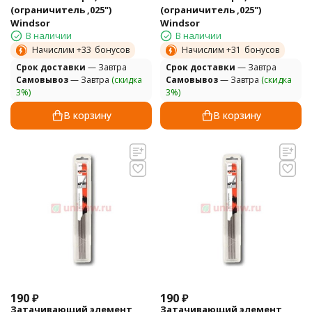
(ограничитель ,025")
(ограничитель ,025")
Windsor
Windsor
В наличии
В наличии
Начислим +
33
бонусов
Начислим +
31
бонусов
Cрок доставки
— Завтра
Cрок доставки
— Завтра
Самовывоз
— Завтра
(скидка
Самовывоз
— Завтра
(скидка
3%)
3%)
В корзину
В корзину
190
₽
190
₽
Затачивающий элемент
Затачивающий элемент