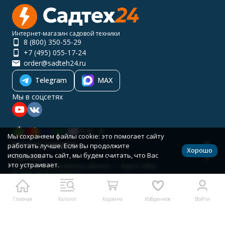
Интернет-магазин садовой техники
8 (800) 350-55-29
+7 (495) 055-17-24
order@sadteh24.ru
Telegram
MAX
Мы в соцсетях
RUB
Мы сохраняем файлы cookie: это помогает сайту
Каталог товаров
работать лучше. Если Вы продолжите
Хорошо
использовать сайт, мы будем считать, что Вас
Помощь
это устраивает.
Политика персональных данных
Карта сайта
© 2001-2026 САДТЕХ24
Разработано в
bodysite.ru
Главная
Каталог
Корзина
Избранное
Войти