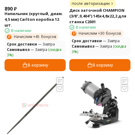
после авторизации
890
₽
Диск заточной CHAMPION
Напильник (круглый, диам.
(3/8",0,404") 145х4,8х22,2 для
4,5 мм) Carlton коробка 12
станка C2001
шт.
В наличии
В наличии
Начислим +
30
бонусов
Начислим +
45
бонусов
Cрок доставки
— Завтра
Cрок доставки
— Завтра
Самовывоз
— Завтра
(скидка
Самовывоз
— Завтра
(скидка
3%)
3%)
В корзину
В корзину