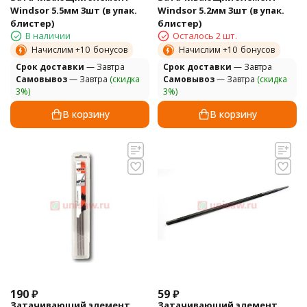
Windsor 5.5мм 3шт (в упак.
Windsor 5.2мм 3шт (в упак.
блистер)
блистер)
В наличии
Осталось 2 шт.
Начислим +
10
бонусов
Начислим +
10
бонусов
Cрок доставки
— Завтра
Cрок доставки
— Завтра
Самовывоз
— Завтра
(скидка
Самовывоз
— Завтра
(скидка
3%)
3%)
В корзину
В корзину
190
₽
59
₽
Затачивающий элемент
Затачивающий элемент