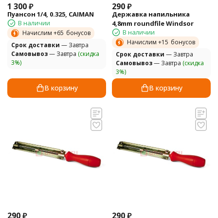
1 300
₽
290
₽
Пуансон 1/4, 0.325, CAIMAN
Державка напильника
В наличии
4,8mm roundfile Windsor
В наличии
Начислим +
65
бонусов
Начислим +
15
бонусов
Cрок доставки
— Завтра
Самовывоз
— Завтра
(скидка
Cрок доставки
— Завтра
3%)
Самовывоз
— Завтра
(скидка
3%)
В корзину
В корзину
290
₽
290
₽