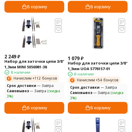
В корзину
В корзину
2 249
₽
1 079
₽
Набор для заточки цепи 3/8"
Набор для заточки цепи 3/8"
1,3мм MINI 5056981-38
1,3мм UOA 5776157-01
В наличии
В наличии
Начислим +
112
бонусов
Начислим +
54
бонусов
Cрок доставки
— Завтра
Cрок доставки
— Завтра
Самовывоз
— Завтра
(скидка
Самовывоз
— Завтра
(скидка
3%)
3%)
В корзину
В корзину