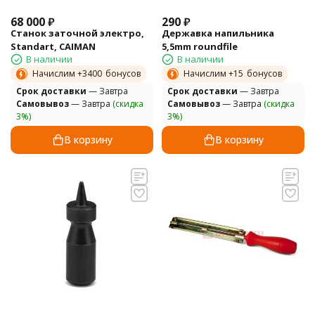
68 000
₽
290
₽
Станок заточной электро,
Державка напильника
Standart, CAIMAN
5,5mm roundfile
В наличии
В наличии
Начислим +
3400
бонусов
Начислим +
15
бонусов
Cрок доставки
— Завтра
Cрок доставки
— Завтра
Самовывоз
— Завтра
(скидка
Самовывоз
— Завтра
(скидка
3%)
3%)
В корзину
В корзину