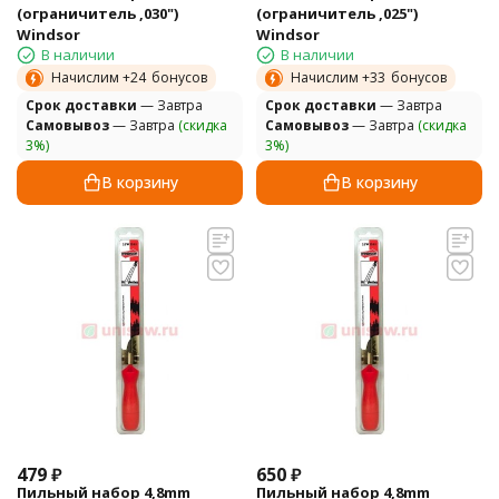
(ограничитель ,030")
(ограничитель ,025")
Windsor
Windsor
В наличии
В наличии
Начислим +
24
бонусов
Начислим +
33
бонусов
Cрок доставки
— Завтра
Cрок доставки
— Завтра
Самовывоз
— Завтра
(скидка
Самовывоз
— Завтра
(скидка
3%)
3%)
В корзину
В корзину
479
₽
650
₽
Пильный набор 4,8mm
Пильный набор 4,8mm