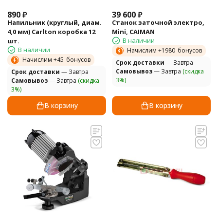
890
₽
39 600
₽
Напильник (круглый, диам.
Станок заточной электро,
4,0 мм) Carlton коробка 12
Mini, CAIMAN
В наличии
шт.
В наличии
Начислим +
1980
бонусов
Начислим +
45
бонусов
Cрок доставки
— Завтра
Самовывоз
— Завтра
(скидка
Cрок доставки
— Завтра
3%)
Самовывоз
— Завтра
(скидка
3%)
В корзину
В корзину