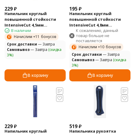
229
₽
195
₽
Напильник круглый
Напильник круглый
повышенной стойкости
повышенной стойкости
IntensiveCut 4,5мм
IntensiveCut 4,8мм
В наличии
К сожалению, данный
1,5мм/.325" (уп 2 шт)
1,3мм/.325" (уп 2 шт)
товар больше не
HUSQVARNA 5772337-01
HUSQVARNA 5100955-01
Начислим +
11
бонусов
поставляется
Cрок доставки
— Завтра
Начислим +
10
бонусов
Самовывоз
— Завтра
(скидка
Cрок доставки
— Завтра
3%)
Самовывоз
— Завтра
(скидка
3%)
В корзину
В корзину
229
₽
519
₽
Напильник круглый
Напильника рукоятка