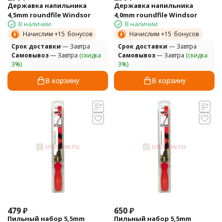
Державка напильника
Державка напильника
4,5mm roundfile Windsor
4,0mm roundfile Windsor
В наличии
В наличии
Начислим +
15
бонусов
Начислим +
15
бонусов
Cрок доставки
— Завтра
Cрок доставки
— Завтра
Самовывоз
— Завтра
(скидка
Самовывоз
— Завтра
(скидка
3%)
3%)
В корзину
В корзину
479
₽
650
₽
Пильный набор 5,5mm
Пильный набор 5,5mm