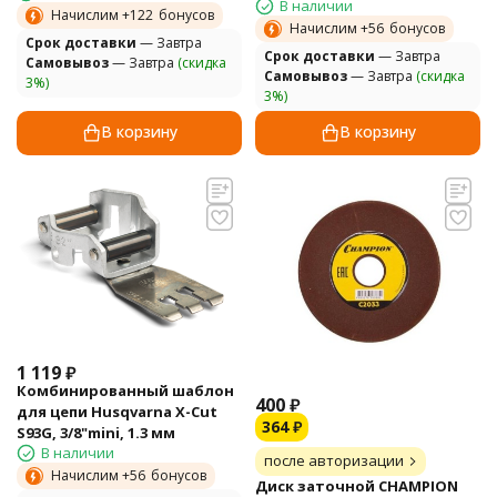
В наличии
Начислим +
122
бонусов
Начислим +
56
бонусов
Cрок доставки
— Завтра
Cрок доставки
— Завтра
Самовывоз
— Завтра
(скидка
Самовывоз
— Завтра
(скидка
3%)
3%)
В корзину
В корзину
1 119
₽
Комбинированный шаблон
400
₽
для цепи Husqvarna X-Cut
364
₽
S93G, 3/8"mini, 1.3 мм
В наличии
после авторизации
Начислим +
56
бонусов
Диск заточной CHAMPION