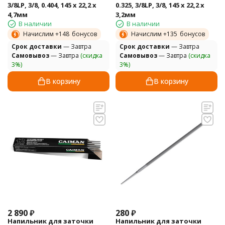
3/8LP, 3/8, 0.404, 145 x 22,2 x
0.325, 3/8LP, 3/8, 145 x 22,2 x
4,7мм
3,2мм
В наличии
В наличии
Начислим +
148
бонусов
Начислим +
135
бонусов
Cрок доставки
— Завтра
Cрок доставки
— Завтра
Самовывоз
— Завтра
(скидка
Самовывоз
— Завтра
(скидка
3%)
3%)
В корзину
В корзину
2 890
₽
280
₽
Напильник для заточки
Напильник для заточки