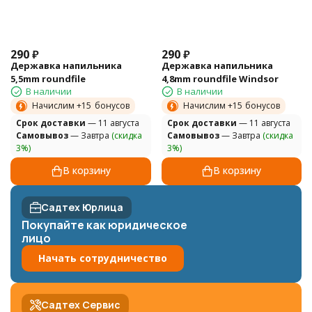
290
₽
290
₽
Державка напильника
Державка напильника
5,5mm roundfile
4,8mm roundfile Windsor
В наличии
В наличии
Начислим +
15
бонусов
Начислим +
15
бонусов
Cрок доставки
— 11 августа
Cрок доставки
— 11 августа
Самовывоз
— Завтра
(скидка
Самовывоз
— Завтра
(скидка
3%)
3%)
В корзину
В корзину
Садтех Юрлица
Покупайте как юридическое
лицо
Начать сотрудничество
Садтех Сервис