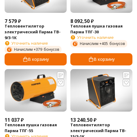
7 579
₽
8 092,50
₽
Тепловентилятор
Тепловая пушка газовая
электрический Парма TB-
Парма ТПГ-30
Уточнить наличие
9/3-1К
Уточнить наличие
Начислим +
405
бонусов
Начислим +
379
бонусов
В корзину
В корзину
11 037
₽
13 240,50
₽
Тепловая пушка газовая
Тепловентилятор
Парма ТПГ-55
электрический Парма TB-
Уточнить наличие
15/3-1К