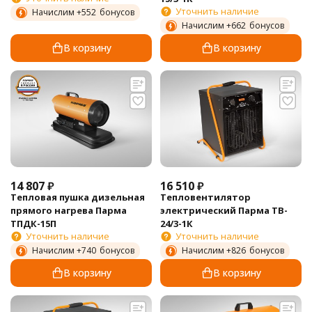
Уточнить наличие
Начислим +
552
бонусов
Начислим +
662
бонусов
В корзину
В корзину
14 807
₽
16 510
₽
Тепловая пушка дизельная
Тепловентилятор
прямого нагрева Парма
электрический Парма TB-
ТПДК-15П
24/3-1К
Уточнить наличие
Уточнить наличие
Начислим +
740
бонусов
Начислим +
826
бонусов
В корзину
В корзину