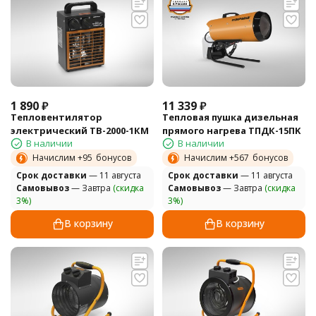
1 890
₽
11 339
₽
Тепловентилятор
Тепловая пушка дизельная
электрический TB-2000-1КМ
прямого нагрева ТПДК-15ПK
В наличии
В наличии
Начислим +
95
бонусов
Начислим +
567
бонусов
Cрок доставки
— 11 августа
Cрок доставки
— 11 августа
Самовывоз
— Завтра
(скидка
Самовывоз
— Завтра
(скидка
3%)
3%)
В корзину
В корзину