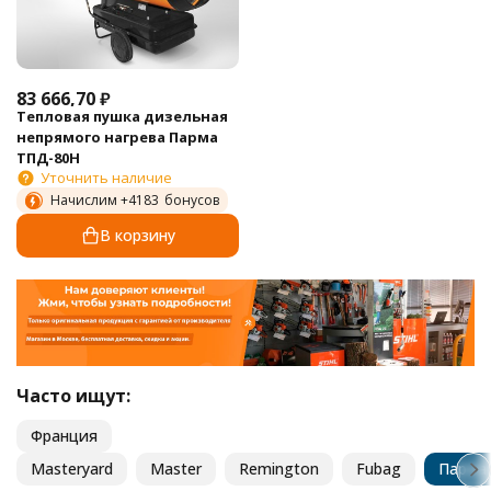
83 666,70
₽
Тепловая пушка дизельная
непрямого нагрева Парма
ТПД-80Н
Уточнить наличие
Начислим +
4183
бонусов
В корзину
Часто ищут:
Франция
Masteryard
Master
Remington
Fubag
Парма