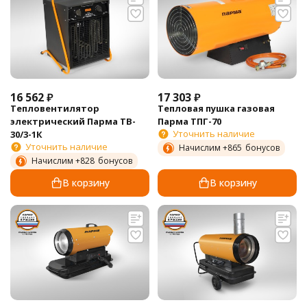
16 562
₽
17 303
₽
Тепловентилятор
Тепловая пушка газовая
электрический Парма TB-
Парма ТПГ-70
Уточнить наличие
30/3-1К
Уточнить наличие
Начислим +
865
бонусов
Начислим +
828
бонусов
В корзину
В корзину