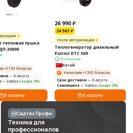
26 990
₽
24 561
₽
оризации
после авторизации
 тепловая пушка
Теплогенератор дизельный
ДП-30000
Patriot DTC 569
ии
В наличии
Китай
им +
1130
бонусов
Начислим +
1350
бонусов
авки
— 8 августа
Cрок доставки
— 8 августа
з
— Завтра
(скидка 3%)
Самовывоз
— Завтра
(скидка 3%)
В корзину
В корзину
Садтех Профи
Техника для
профессионалов