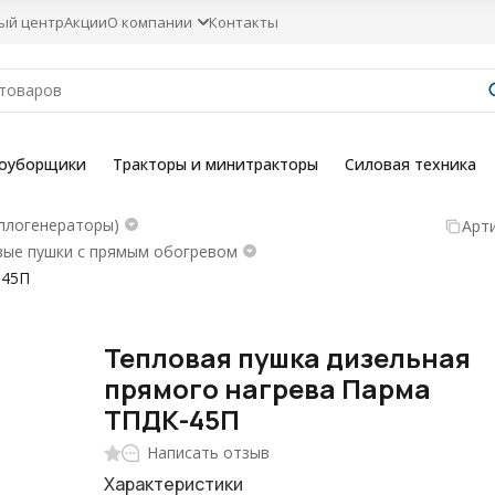
ый центр
Акции
О компании
Контакты
гоуборщики
Тракторы и минитракторы
Силовая техника
плогенераторы)
Арти
вые пушки с прямым обогревом
-45П
Тепловая пушка дизельная
прямого нагрева Парма
ТПДК-45П
Написать отзыв
Характеристики