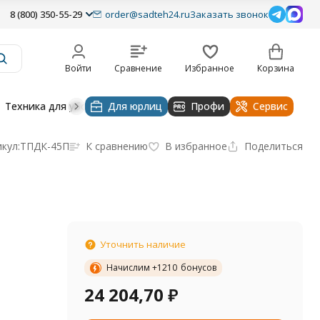
8 (800) 350-55-29
order@sadteh24.ru
Заказать звонок
Войти
Сравнение
Избранное
Корзина
Техника для уборки
Для юрлиц
Строительная техника
Профи
Водоснабже
Сервис
кул:
ТПДК-45П
К сравнению
В избранное
Поделиться
Уточнить наличие
Начислим +
1210
бонусов
24 204,70
₽