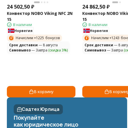
24 502,50
₽
24 862,50
₽
Конвектор NOBO Viking NFC 2N
Конвектор NOBO Viki
15
15
В наличии
В наличии
Норвегия
Норвегия
Начислим +
1225
бонусов
Начислим +
1243
бон
Cрок доставки
— 8 августа
Cрок доставки
— 8 авгу
Самовывоз
— Завтра
(скидка 3%)
Самовывоз
— Завтра
(с
В корзину
В корзин
Садтех Юрлица
Покупайте
как юридическое лицо