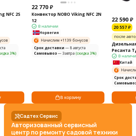
22 770
₽
ng NFC 2S
Конвектор NOBO Viking NFC 2N
22 590
₽
12
В наличии
20 557
₽
Норвегия
после авт
усов
Начислим +
1139
бонусов
Дизельная
ста
Cрок доставки
— 8 августа
Ресанта Т
кидка 3%)
Самовывоз
— Завтра
(скидка 3%)
В налич
Китай
Начисл
Cрок дост
Самовыво
у
В корзину
Садтех Сервис
Авторизованный сервисный
центр по ремонту садовой техники