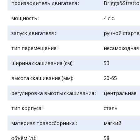
производитель двигателя :
Briggs&Stratto
мощность :
4 л.с.
запуск двигателя :
ручной старте
тип перемещения :
несамоходная
ширина скашивания (см):
53
высота скашивания (мм):
20-65
регулировка высоты скашивания :
центральная
тип корпуса :
сталь
материал травосборника :
мягкий
объём (л.):
58