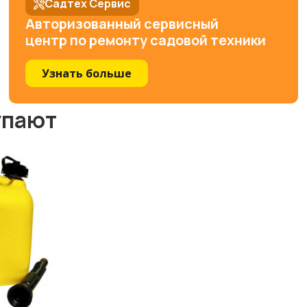
Садтех Сервис
Авторизованный сервисный
центр по ремонту садовой техники
Узнать больше
упают