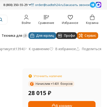
8 (800) 350-55-29
order@sadteh24.ru
Заказать звонок
Войти
Сравнение
Избранное
Корзина
Техника для уборки
Для юрлиц
Строительная техника
Профи
Водоснабже
Сервис
Артикул:
st1394
К сравнению
В избранное
Поделиться
Уточнить наличие
Начислим +
1401
бонусов
28 015
₽
В корзину