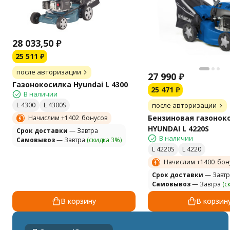
28 033,50
₽
25 511
₽
после авторизации
27 990
₽
Газонокосилка Hyundai L 4300
25 471
₽
В наличии
L 4300
L 4300S
после авторизации
Бензиновая газонок
Начислим +
1402
бонусов
HYUNDAI L 4220S
Cрок доставки
— Завтра
В наличии
Самовывоз
— Завтра
(скидка 3%)
L 4220S
L 4220
Начислим +
1400
бон
Cрок доставки
— Завтр
Самовывоз
— Завтра
(с
В корзину
В корзин