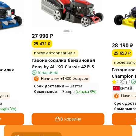
27 990
₽
25 471
₽
28 190
₽
после авторизации
25 653
₽
Газонокосилка бензиновая
после авт
Geos by AL-KO Classic 42 P-S
осилка
Газонокос
В наличии
Champion 
Начислим +
1400
бонусов
5.0
1
Cрок доставки
— Завтра
Китай
Самовывоз
— Завтра
(скидка 3%)
усов
Начисл
а
Cрок дост
кидка 3%)
Самовыво
у
В корзину