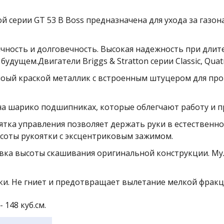
 серии GT 53 B Boss предназначена для ухода за газон
мичность и долговечность. Высокая надежность при дли
удущем.Двигатели Briggs & Stratton серии Classic, Quat
оый краской металлик с встроенным штуцером для про
а шарико подшипниках, которые облегчают работу и п
ятка управления позволяет держать руки в естественн
соты рукоятки с эксцентриковым зажимом.
овка высоты скашивания оригинальной конструкции. М
и. Не гниет и предотвращает вылетание мелкой фракц
- 148 куб.см.