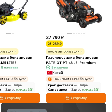
27 790
₽
25 289
₽
оризации
после авторизации
илка бензиновая
Газонокосилка бензиновая
LM5127BS
PATRIOT PT 48 LSI Premium
В наличии
В наличии
Китай
им +
1410
бонусов
Начислим +
1390
бонусов
авки
— Завтра
Cрок доставки
— Завтра
з
— Завтра
(скидка 3%)
Самовывоз
— Завтра
(скидка 3%)
В корзину
В корзину