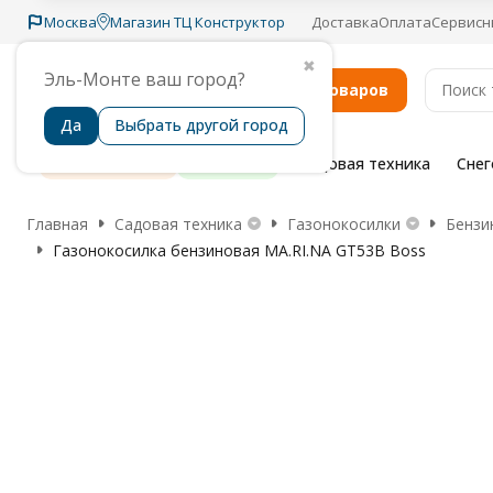
Москва
Магазин ТЦ Конструктор
Доставка
Оплата
Сервисн
✖
Эль-Монте ваш город?
Каталог товаров
Да
Выбрать другой город
Распродажа
Бренды
Садовая техника
Сне
Главная
Садовая техника
Газонокосилки
Бензи
Газонокосилка бензиновая MA.RI.NA GT53B Boss