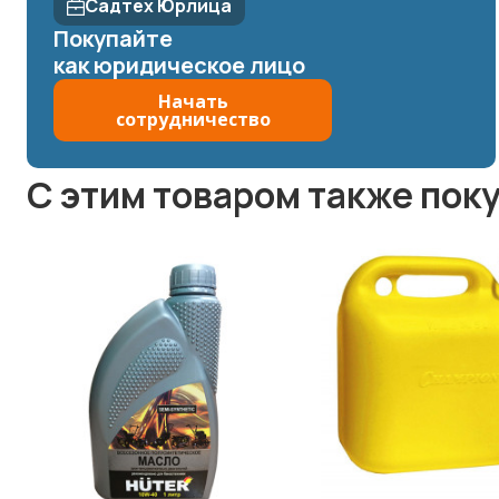
Садтех Юрлица
Покупайте
как юридическое лицо
Начать
сотрудничество
C этим товаром также пок