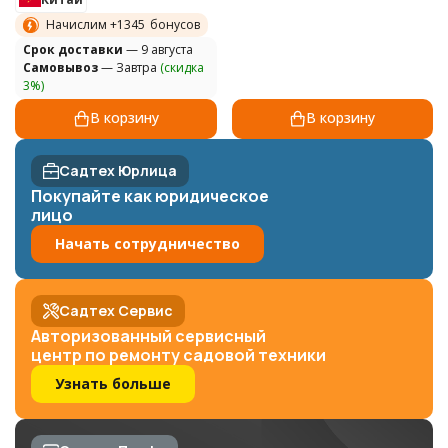
Начислим +
1345
бонусов
Cрок доставки
— 9 августа
Самовывоз
— Завтра
(скидка
3%)
В корзину
В корзину
Садтех Юрлица
Покупайте как юридическое
лицо
Начать сотрудничество
Садтех Сервис
Авторизованный сервисный
центр по ремонту садовой техники
Узнать больше