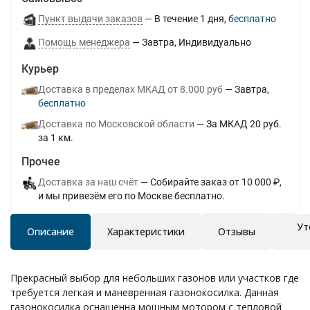
Пункт выдачи заказов
В течение
1
дня
Бесплатно
Помощь менеджера
Завтра
Индивидуально
Курьер
Доставка в пределах МКАД от 8.000 руб
Завтра
Бесплатно
Доставка по Московской области
За МКАД 20 руб.
за 1 км.
Прочее
Доставка за наш счёт
Собирайте заказ от 10 000 ₽,
и мы привезём его по Москве бесплатно.
Ут
Описание
Характеристики
Отзывы
Прекрасный выбор для небольших газонов или участков где
требуется легкая и маневренная газонокосилка. Данная
газонокосилка оснащенна мощным мотором с тепловой