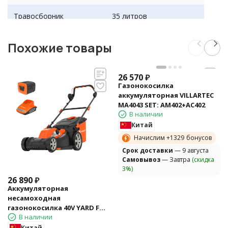
Травосборник
35 литров
Мульчирование
нет
Похожие товары
Подшипники в колесах
качения
26 570
₽
Вес (кг.)
14 кг
Газонокосилка
аккумуляторная VILLARTEC
MA4043 SET: AM402+AC402
В наличии
Китай
Начислим +
1329
бонусов
Cрок доставки
— 9 августа
Самовывоз
— Завтра
(скидка
3%)
26 890
₽
Аккумуляторная
несамоходная
газонокосилка 40V YARD FOX
В наличии
EL 4045 B SET
Китай