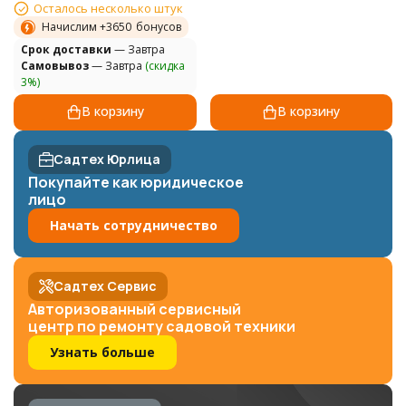
Осталось несколько штук
Начислим +
3650
бонусов
Cрок доставки
— Завтра
Самовывоз
— Завтра
(скидка
3%)
В корзину
В корзину
Садтех Юрлица
Покупайте как юридическое
лицо
Начать сотрудничество
Садтех Сервис
Авторизованный сервисный
центр по ремонту садовой техники
Узнать больше