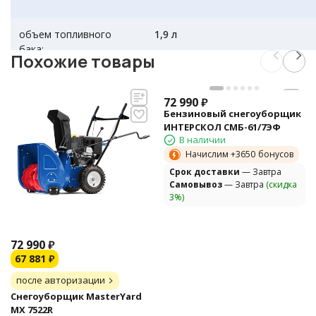
объем топливного
1,9 л
бака:
Похожие товары
рабочая ширина:
55 см
72 990
₽
Бензиновый снегоуборщик
производитель:
Victa
ИНТЕРСКОЛ СМБ-61/7ЭФ
В наличии
Начислим +
3650
бонусов
Cрок доставки
— Завтра
гарантия:
1 год
Самовывоз
— Завтра
(скидка
3%)
72 990
₽
67 881
₽
после авторизации
Снегоуборщик MasterYard
MX 7522R