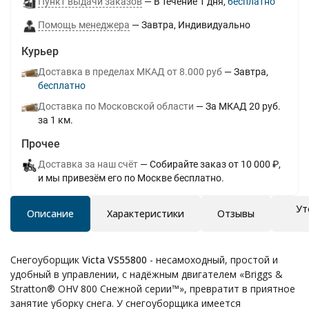
Пункт выдачи заказов
В течение
1
дня
Бесплатно
Помощь менеджера
Завтра
Индивидуально
Курьер
Доставка в пределах МКАД от 8.000 руб
Завтра
Бесплатно
Доставка по Московской области
За МКАД 20 руб.
за 1 км.
Прочее
Доставка за наш счёт
Собирайте заказ от 10 000 ₽,
и мы привезём его по Москве бесплатно.
Ут
Описание
Характеристики
Отзывы
Снегоуборщик
Victa VS55800
- несамоходный, простой и
удобный в управлении, с надёжным двигателем «Briggs &
Stratton® OHV 800 Снежной серии™», превратит в приятное
занятие уборку снега. У снегоуборщика имеется