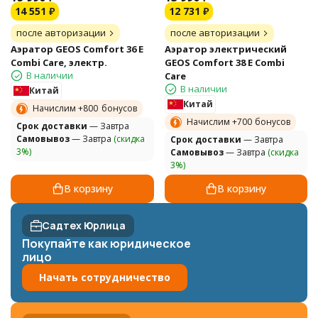
14 551
₽
12 731
₽
после авторизации
после авторизации
Аэратор GEOS Comfort 36 E
Аэратор электрический
Combi Care, электр.
GEOS Comfort 38 E Combi
В наличии
Care
В наличии
Китай
Китай
Начислим +
800
бонусов
Начислим +
700
бонусов
Cрок доставки
— Завтра
Самовывоз
— Завтра
(скидка
Cрок доставки
— Завтра
3%)
Самовывоз
— Завтра
(скидка
3%)
В корзину
В корзину
Садтех Юрлица
Покупайте как юридическое
лицо
Начать сотрудничество