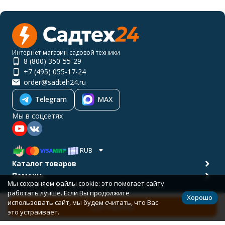
Интернет-магазин садовой техники
8 (800) 350-55-29
+7 (495) 055-17-24
order@sadteh24.ru
Telegram
MAX
Мы в соцсетях
RUB
Каталог товаров
Помощь
Мы сохраняем файлы cookie: это помогает сайту
Политика персональных данных
Карта сайта
работать лучше. Если Вы продолжите
© 2001-2026 САДТЕХ24
Хорошо
Разработано в
bodysite.ru
использовать сайт, мы будем считать, что Вас
В корзину
это устраивает.