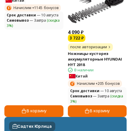
Китай
Начислим +
1145
бонусов
Cрок доставки
— 10 августа
Самовывоз
— Завтра
(скидка
3%)
4 090
₽
3 722
₽
после авторизации
Ножницы-кусторез
аккумуляторные HYUNDAI
HYT 2018
В наличии
Китай
Начислим +
205
бонусов
Cрок доставки
— 10 августа
Самовывоз
— Завтра
(скидка
3%)
В корзину
В корзину
Садтех Юрлица