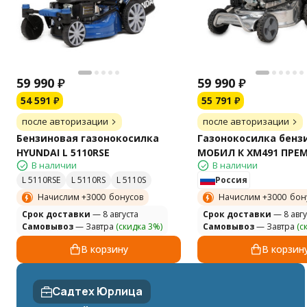
59 990
₽
59 990
₽
54 591
₽
55 791
₽
после авторизации
после авторизации
Бензиновая газонокосилка
Газонокосилка бенз
HYUNDAI L 5110RSЕ
МОБИЛ К XM491 ПРЕ
В наличии
В наличии
L 5110RSE
L 5110RS
L 5110S
Россия
Начислим +
3000
бонусов
Начислим +
3000
бон
Cрок доставки
— 8 августа
Cрок доставки
— 8 авгу
Самовывоз
— Завтра
(скидка 3%)
Самовывоз
— Завтра
(с
В корзину
В корзин
Садтех Юрлица