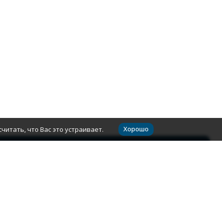
Хорошо
читать, что Вас это устраивает.
Контакты
8 (800) 350-55-29
+7 (495) 055-17-24
Заказать звонок
г. Москва, ТК Конструктор, 25 км МКАД
(внешняя сторона) вл.1 павильон 3-2.1
order@sadteh24.ru
Пн-Вс, с 09:00-19:00