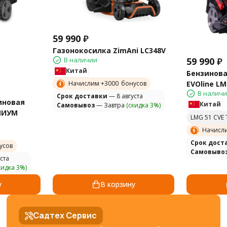
59 990
₽
Газонокосилка ZimAni LC348V
59 990
₽
В наличии
Китай
Бензинова
EVOline LM
Начислим +
3000
бонусов
В налич
Cрок доставки
— 8 августа
иновая
Китай
Самовывоз
— Завтра
(скидка 3%)
МИУМ
LMG 51 CVE
Начисл
Cрок дост
усов
Самовыво
ста
кидка 3%)
у
В корзину
Садтех Сервис