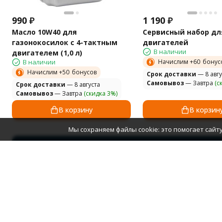
990
₽
1 190
₽
Масло 10W40 для
Сервисный набор дл
газонокосилок с 4-тактным
двигателей
В наличии
двигателем (1,0 л)
В наличии
Начислим +
60
бонус
Начислим +
50
бонусов
Cрок доставки
— 8 авгу
Самовывоз
— Завтра
(с
Cрок доставки
— 8 августа
Самовывоз
— Завтра
(скидка 3%)
В корзину
В корзин
Мы сохраняем файлы cookie: это помогает сайту
Каталог
Садовая те
Снегоубор
Интернет-магазин садовой техники
Тракторы и
Силовая те
Техника дл
Строительн