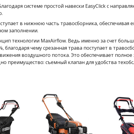
 Благодаря системе простой навески EasyClick с напра
о.
поступает в нижнюю часть травосборника, обеспечивая 
ном заполнении.
цип технологии MaxAirflow. Ведь именно за счет боль
%, благодаря чему срезанная трава поступает в травос
движения воздушного потока. Это обеспечивает полное 
но преимущество: съемный клапан для удобства техобс