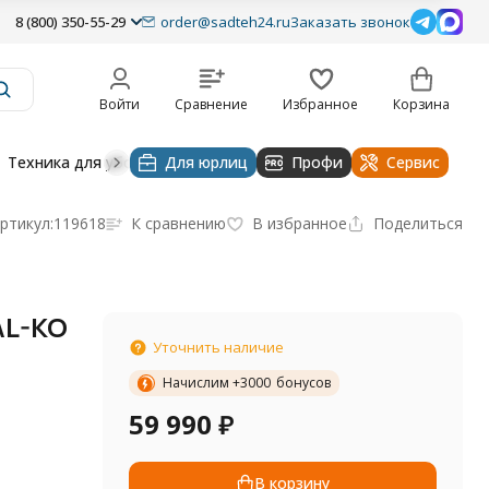
8 (800) 350-55-29
order@sadteh24.ru
Заказать звонок
Войти
Сравнение
Избранное
Корзина
Техника для уборки
Для юрлиц
Строительная техника
Профи
Водоснабже
Сервис
ртикул:
119618
К сравнению
В избранное
Поделиться
AL-KO
Уточнить наличие
Начислим +
3000
бонусов
59 990
₽
В корзину