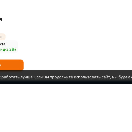
я
ов
ста
кидка 3%)
у
 работать лучше. Если Вы продолжите использовать сайт, мы будем с
 товаров
Помощь
хника
Сервисный центр
щики
Условия продажи
 минитракторы
Реквизиты
хника
Акции
я уборки
Новости
ая техника
Корпоративным клиентам
Как купить