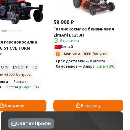
59 990
₽
Газонокосилка бензиновая
ZimAni LC253H
В наличии
я газонокосилка
Китай
G 51 CVE TURN
ии
Начислим +
3000
бонусов
Cрок доставки
— 8 августа
Самовывоз
— Завтра
(скидка 3%)
 TURN
LMG 51 P
им +
3000
бонусов
авки
— 8 августа
з
— Завтра
(скидка 3%)
В корзину
В корзину
Садтех Профи