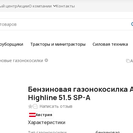
ый центр
Акции
О компании
Контакты
гоуборщики
Тракторы и минитракторы
Силовая техника
новые газонокосилки
А
Бензиновая газонокосилка 
Highline 51.5 SP-A
Написать отзыв
Австрия
Характеристики
Тип газонокосилки
бензиновая