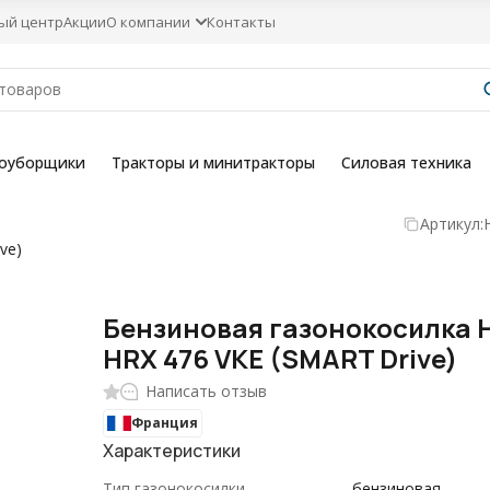
ый центр
Акции
О компании
Контакты
гоуборщики
Тракторы и минитракторы
Силовая техника
Артикул:
ve)
Бензиновая газонокосилка 
HRX 476 VKE (SMART Drive)
Написать отзыв
Франция
Характеристики
Тип газонокосилки
бензиновая