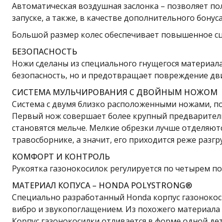
Автоматическая воздушная заслонка – позволяет п
запуске, а также, в качестве дополнительного бонус
Большой размер колес обеспечивает повышенное сце
БЕЗОПАСНОСТЬ
Ножи сделаны из специального гнущегося материала
безопасность, но и предотвращает повреждение двиг
СИСТЕМА МУЛЬЧИРОВАНИЯ С ДВОЙНЫМ НОЖОМ
Система с двумя близко расположенными ножами, по
Первый нож совершает более крупный предваритель
становятся мельче. Мелкие обрезки лучше отделяют
травосборнике, а значит, его приходится реже разгр
КОМФОРТ И КОНТРОЛЬ
Рукоятка газонокосилок регулируется по четырем п
МАТЕРИАЛ КОПУСА – HONDA POLYSTRONG®
Специально разработанный Honda корпус газонокоси
вибро и звукопоглащением. Из похожего материала 
Корпус газонокосилки отливается в форме одной де