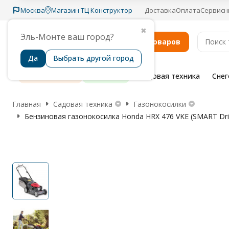
Москва
Магазин ТЦ Конструктор
Доставка
Оплата
Сервисн
✖
Эль-Монте ваш город?
Каталог товаров
Да
Выбрать другой город
Распродажа
Бренды
Садовая техника
Сне
Главная
Садовая техника
Газонокосилки
Бензиновая газонокосилка Honda HRX 476 VKE (SMART Dri