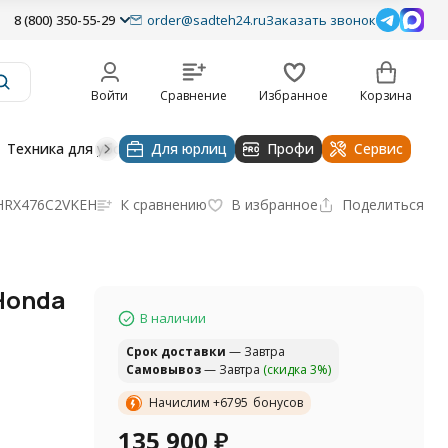
8 (800) 350-55-29
order@sadteh24.ru
Заказать звонок
Войти
Сравнение
Избранное
Корзина
Техника для уборки
Для юрлиц
Строительная техника
Профи
Водоснабже
Сервис
HRX476С2VKEH
К сравнению
В избранное
Поделиться
Honda
В наличии
Cрок доставки
— Завтра
Самовывоз
— Завтра
(скидка 3%)
Начислим +
6795
бонусов
135 900
₽