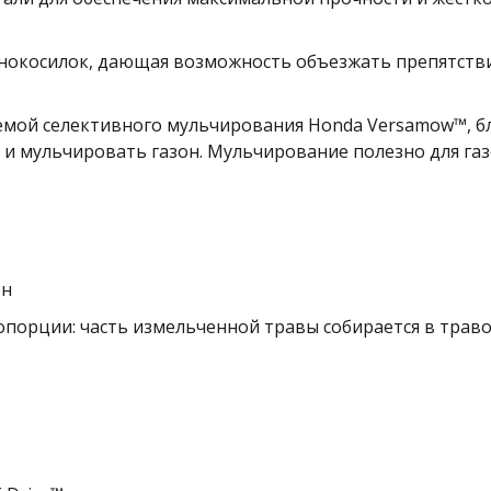
онокосилок, дающая возможность объезжать препятств
темой селективного мульчирования Honda Versamow™, 
и мульчировать газон. Мульчирование полезно для газ
он
орции: часть измельченной травы собирается в траво