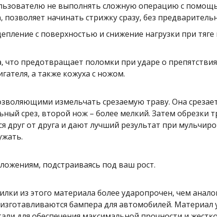
ользователю не выполнять сложную операцию с помощь
а, позволяет начинать стрижку сразу, без предваритель
пление с поверхностью и снижение нагрузки при тяге 
, что предотвращает поломки при ударе о препятствия
ателя, а также кожуха с ножом.
зволяющими измельчать срезаемую траву. Она срезается
ный срез, второй нож – более мелкий. Затем обрезки 
ся друг от друга и дают лучший результат при мульчир
ужать.
оложениям, подстраиваясь под ваш рост.
лки из этого материала более ударопрочен, чем анало
изготавливаются бампера для автомобилей. Материал у
тали для обеспечения максимальной прочности и жестк