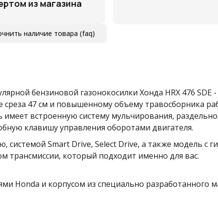
ертом из магазина
очнить наличие товара (faq)
улярной бензиновой газонокосилки Хонда HRX 476 SDE 
е среза 47 см и повышенному объему травосборника раб
рь имеет встроенную систему мульчирования, раздельн
обную клавишу управления оборотами двигателя.
, системой Smart Drive, Select Drive, а также модель с
ом трансмиссии, который подходит именно для вас.
и Honda и корпусом из специально разработанного мат