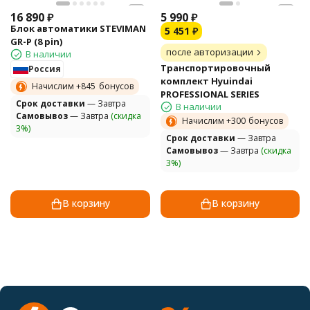
16 890
₽
5 990
₽
Блок автоматики STEVIMAN
5 451
₽
GR-P (8 pin)
после авторизации
В наличии
Транспортировочный
Россия
комплект Hyuindai
Начислим +
845
бонусов
PROFESSIONAL SERIES
Cрок доставки
— Завтра
В наличии
Самовывоз
— Завтра
(скидка
Начислим +
300
бонусов
3%)
Cрок доставки
— Завтра
Самовывоз
— Завтра
(скидка
3%)
В корзину
В корзину