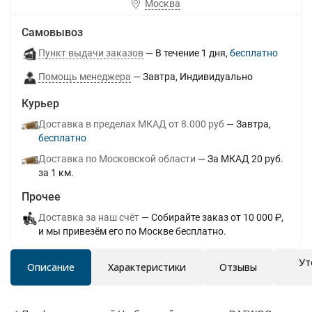
Москва
Самовывоз
Пункт выдачи заказов
В течение
1
дня
Бесплатно
Помощь менеджера
Завтра
Индивидуально
Курьер
Доставка в пределах МКАД от 8.000 руб
Завтра
Бесплатно
Доставка по Московской области
За МКАД 20 руб.
за 1 км.
Прочее
Доставка за наш счёт
Собирайте заказ от 10 000 ₽,
и мы привезём его по Москве бесплатно.
Ут
Описание
Характеристики
Отзывы