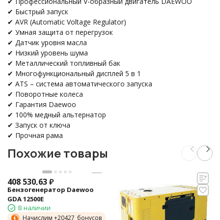
✔ Профессиональный V-образный двигатель DAEWOO
✔ Быстрый запуск
✔ AVR (Automatic Voltage Regulator)
✔ Умная защита от перегрузок
✔ Датчик уровня масла
✔ Низкий уровень шума
✔ Металлический топливный бак
✔ Многофункциональный дисплей 5 в 1
✔ ATS – система автоматического запуска
✔ Поворотные колеса
✔ Гарантия Daewoo
✔ 100% медный альтернатор
✔ Запуск от ключа
✔ Прочная рама
Похожие товары
408 530,63
₽
Бензогенератор Daewoo
GDA 12500E
В наличии
Начислим +
20427
бонусов