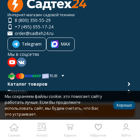
Интернет-магазин садовой техники
8 (800) 350-55-29
+7 (495) 055-17-24
order@sadteh24.ru
Telegram
MAX
Мы в соцсетях
RUB
Каталог товаров
Помощь
Мы сохраняем файлы cookie: это помогает сайту
Политика персональных данных
Карта сайта
работать лучше. Если Вы продолжите
© 2001-2026 САДТЕХ24
Хорошо
Разработано в
bodysite.ru
использовать сайт, мы будем считать, что Вас
В корзину
это устраивает.
Главная
Каталог
Корзина
Избранное
Войти