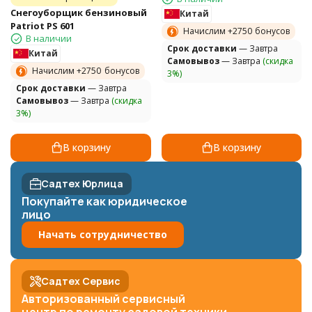
Снегоуборщик бензиновый
Китай
Patriot PS 601
Начислим +
2750
бонусов
В наличии
Cрок доставки
— Завтра
Китай
Самовывоз
— Завтра
(скидка
Начислим +
2750
бонусов
3%)
Cрок доставки
— Завтра
Самовывоз
— Завтра
(скидка
3%)
В корзину
В корзину
Садтех Юрлица
Покупайте как юридическое
лицо
Начать сотрудничество
Садтех Сервис
Авторизованный сервисный