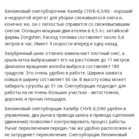
Бензиновый снегоуборочник Калибр СНУБ-6,5/60 - хороший
и недорогой агрегат для уборки слежавшегося снега и,
конечно же, он с легкостью справится со свежевыпавшим
снегом. Оснащен мощным двигателем в 6,5 л.с. китайской
фирмы Zongshen. Расход топлива составляет около 0,8
литров в час. Имеет 4 скорости вперед и одну назад.
Зазубренный шнек отлично измельчает плотный снег, а
крыльчатка выбрасывает его на расстояние до 11 метров.
Диапазон вращения желоба выброса составляет 180
градусов. Это очень удобно в работе. Ширина захвата
ковша в ширину составляет 60 см. В высоту ковш может
забирать сугробы до 51 см. Снегоуборщик подходит для
работы на не очень больших участках - автостоянок,
дорожек и прочих площадок.
Бензиновый снегоуборщик Калибр СНУБ-6,5/60 удобен в
управлении, два рычага привода шнека и привода сцепления
(движения) позволяют контролировать процесс работы.
Рычаг переключения передач так же удобно расположен и
не затрудняет переключение. Снегоуборщик бензиновый