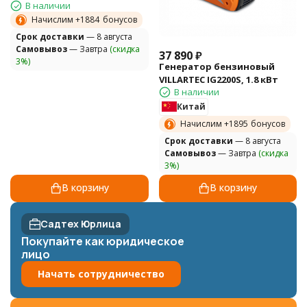
В наличии
Начислим +
1884
бонусов
Cрок доставки
— 8 августа
Самовывоз
— Завтра
(скидка
37 890
₽
3%)
Генератор бензиновый
VILLARTEC IG2200S, 1.8 кВт
В наличии
Китай
Начислим +
1895
бонусов
Cрок доставки
— 8 августа
Самовывоз
— Завтра
(скидка
3%)
В корзину
В корзину
Садтех Юрлица
Покупайте как юридическое
лицо
Начать сотрудничество