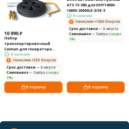
ATS 15-380 для DHY14000-
16000-20000LE-3/SE-3
В наличии
Начислим +
1884
бонусов
Cрок доставки
— 8 августа
10 990
₽
Самовывоз
— Завтра
(скидка
Набор
3%)
транспортировочный
Caiman для генератора
В наличии
Master 4010DXL15, 6010DXL15
Начислим +
550
бонусов
Cрок доставки
— 8 августа
Самовывоз
— Завтра
(скидка
3%)
В корзину
В корзину