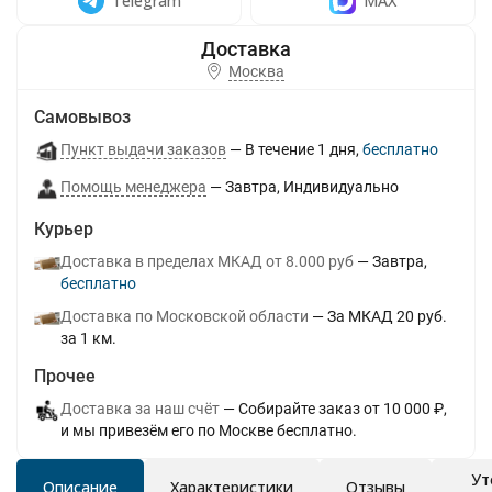
Telegram
MAX
Москва
Самовывоз
Пункт выдачи заказов
В течение
1
дня
Бесплатно
Помощь менеджера
Завтра
Индивидуально
Курьер
Доставка в пределах МКАД от 8.000 руб
Завтра
Бесплатно
Доставка по Московской области
За МКАД 20 руб.
за 1 км.
Прочее
Доставка за наш счёт
Собирайте заказ от 10 000 ₽,
и мы привезём его по Москве бесплатно.
Ут
Описание
Характеристики
Отзывы