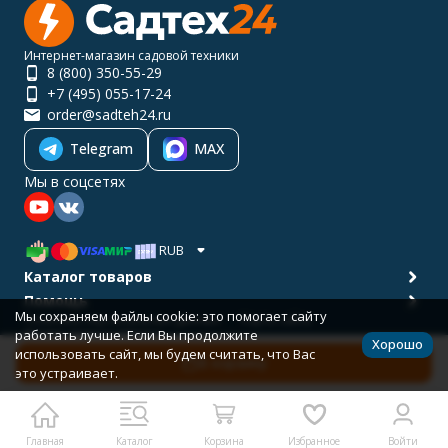
Интернет-магазин садовой техники
8 (800) 350-55-29
+7 (495) 055-17-24
order@sadteh24.ru
Telegram
MAX
Мы в соцсетях
RUB
Каталог товаров
Помощь
Мы сохраняем файлы cookie: это помогает сайту
Политика персональных данных
Карта сайта
работать лучше. Если Вы продолжите
© 2001-2026 САДТЕХ24
Хорошо
Разработано в
bodysite.ru
использовать сайт, мы будем считать, что Вас
В корзину
это устраивает.
Главная
Каталог
Корзина
Избранное
Войти