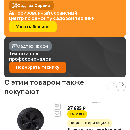
Садтех Сервис
Авторизованный сервисный
центр по ремонту садовой техники
Узнать больше
Садтех Профи
Техника для
профессионалов
Подобрать технику
C этим товаром также
покупают
37 685
₽
34 294
₽
после авторизации
Блок автоматики Hyundai