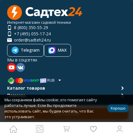
Интернет-магазин садовой техники
8 (800) 350-55-29
+7 (495) 055-17-24
order@sadteh24.ru
Telegram
MAX
Мы в соцсетях
RUB
Каталог товаров
Помощь
Мы сохраняем файлы cookie: это помогает сайту
Политика персональных данных
Карта сайта
работать лучше. Если Вы продолжите
© 2001-2026 САДТЕХ24
Хорошо
Разработано в
bodysite.ru
использовать сайт, мы будем считать, что Вас
В корзину
это устраивает.