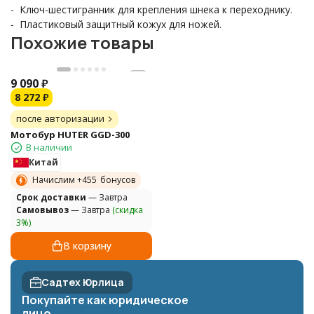
- Ключ-шестигранник для крепления шнека к переходнику.
- Пластиковый защитный кожух для ножей.
Похожие товары
9 090
₽
8 272
₽
после авторизации
Мотобур HUTER GGD-300
В наличии
Китай
Начислим +
455
бонусов
Cрок доставки
— Завтра
Самовывоз
— Завтра
(скидка
3%)
В корзину
Садтех Юрлица
Покупайте как юридическое
лицо