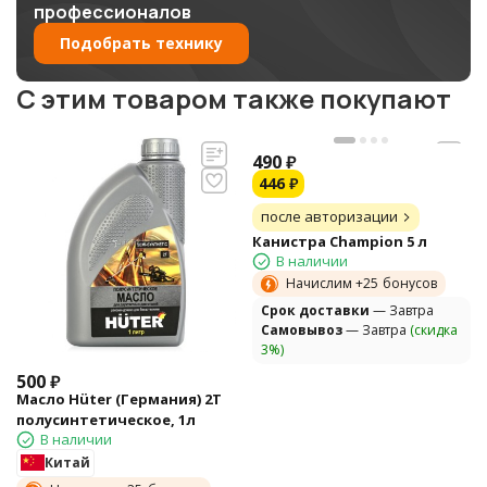
профессионалов
Подобрать технику
C этим товаром также покупают
490
₽
446
₽
после авторизации
Канистра Champion 5 л
В наличии
Начислим +
25
бонусов
Cрок доставки
— Завтра
Самовывоз
— Завтра
(скидка
3%)
500
₽
Масло Hüter (Германия) 2Т
полусинтетическое, 1л
В наличии
Китай