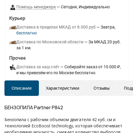
Помощь менеджера
Сегодня
Индивидуально
Курьер
Доставка в пределах МКАД от 8.000 руб
Завтра
Бесплатно
Доставка по Московской области
За МКАД 20 руб.
за 1 км.
Прочее
Доставка за наш счёт
Собирайте заказ от 10 000 ₽,
и мы привезём его по Москве бесплатно.
Описание
Характеристики
Отзывы
Под
БЕНЗОПИЛА Partner P842
Бензопила с рабочим объемом двигателя 42 куб. см и
технологией EcoBoost technology, которая обеспечивает
необходимую мощность, снижает количество выбросов