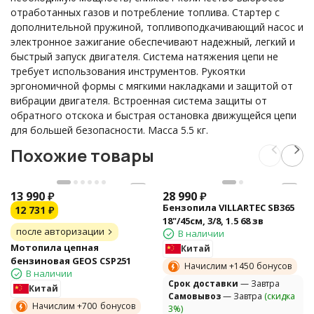
отработанных газов и потребление топлива. Стартер с
дополнительной пружиной, топливоподкачивающий насос и
электронное зажигание обеспечивают надежный, легкий и
быстрый запуск двигателя. Система натяжения цепи не
требует использования инструментов. Рукоятки
эргономичной формы с мягкими накладками и защитой от
вибрации двигателя. Встроенная система защиты от
обратного отскока и быстрая остановка движущейся цепи
для большей безопасности. Масса 5.5 кг.
Похожие товары
13 990
₽
28 990
₽
Бензопила VILLARTEC SB365
12 731
₽
18"/45см, 3/8, 1.5 68 зв
после авторизации
В наличии
Мотопила цепная
Китай
бензиновая GEOS CSP251
Начислим +
1450
бонусов
В наличии
Cрок доставки
— Завтра
Китай
Самовывоз
— Завтра
(скидка
Начислим +
700
бонусов
3%)