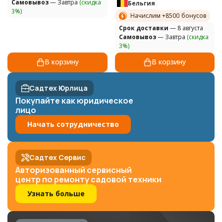
Самовывоз
— Завтра
(скидка
Бельгия
3%)
Начислим +
8500
бонусов
Cрок доставки
— 8 августа
Самовывоз
— Завтра
(скидка
3%)
В корзину
В корзину
Садтех Юрлица
Покупайте как юридическое
лицо
Начать сотрудничество
Садтех Сервис
Авторизованный сервисный
центр по ремонту садовой техники
Узнать больше