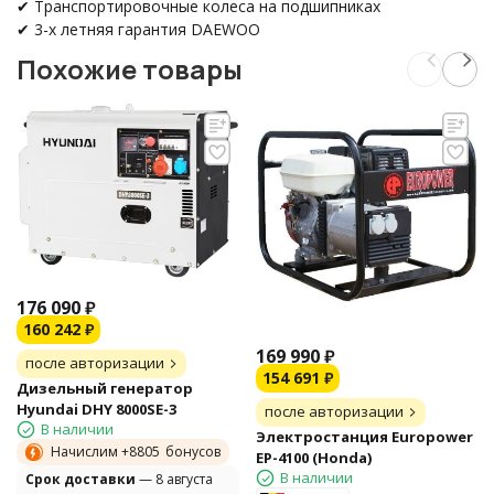
✔ Транспортировочные колеса на подшипниках
✔ 3-х летняя гарантия DAEWOO
Похожие товары
176 090
₽
160 242
₽
169 990
₽
после авторизации
154 691
₽
Дизельный генератор
Hyundai DHY 8000SE-3
после авторизации
В наличии
Электростанция Europower
Начислим +
8805
бонусов
EP-4100 (Honda)
В наличии
Cрок доставки
— 8 августа