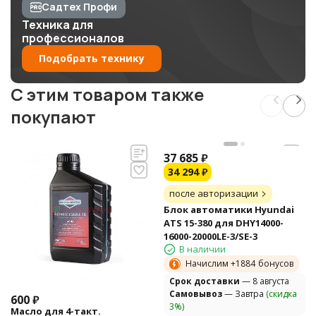
Садтех Профи
Техника для
профессионалов
Подобрать технику
C этим товаром также
покупают
37 685
₽
34 294
₽
после авторизации
Блок автоматики Hyundai
ATS 15-380 для DHY14000-
16000-20000LE-3/SE-3
В наличии
Начислим +
1884
бонусов
Cрок доставки
— 8 августа
Самовывоз
— Завтра
(скидка
600
₽
3%)
Масло для 4-такт.