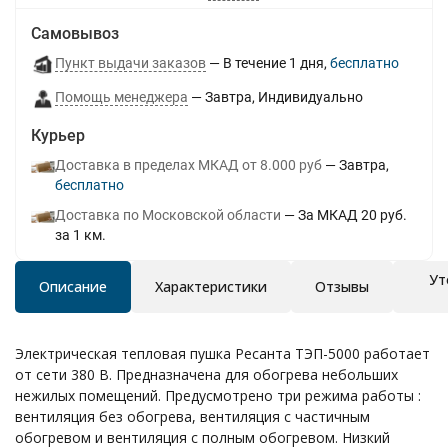
Самовывоз
Пункт выдачи заказов
В течение
1
дня
Бесплатно
Помощь менеджера
Завтра
Индивидуально
Курьер
Доставка в пределах МКАД от 8.000 руб
Завтра
Бесплатно
Доставка по Московской области
За МКАД 20 руб.
за 1 км.
Ут
Описание
Характеристики
Отзывы
Электрическая тепловая пушка Ресанта ТЭП-5000 работает
от сети 380 В. Предназначена для обогрева небольших
нежилых помещений. Предусмотрено три режима работы :
вентиляция без обогрева, вентиляция с частичным
обогревом и вентиляция с полным обогревом. Низкий