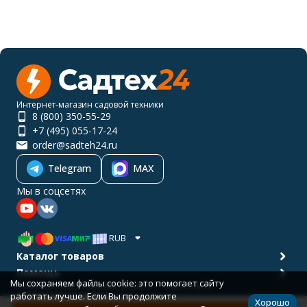
Интернет-магазин садовой техники
8 (800) 350-55-29
+7 (495) 055-17-24
order@sadteh24.ru
Telegram
MAX
Мы в соцсетях
RUB
Каталог товаров
Помощь
Мы сохраняем файлы cookie: это помогает сайту
Политика персональных данных
Карта сайта
работать лучше. Если Вы продолжите
© 2001-2026 САДТЕХ24
Хорошо