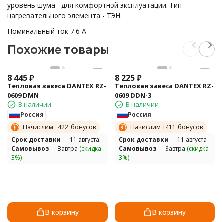
уровень шума - для комфортной эксплуатации. Тип
нагревательного элемента - ТЭН.
Номинальный ток 7.6 А
Похожие товары
8 445
₽
8 225
₽
Тепловая завеса DANTEX RZ-
Тепловая завеса DANTEX RZ-
0609 DMN
0609 DDN-3
В наличии
В наличии
Россия
Россия
Начислим +
422
бонусов
Начислим +
411
бонусов
Cрок доставки
— 11 августа
Cрок доставки
— 11 августа
Самовывоз
— Завтра
(скидка
Самовывоз
— Завтра
(скидка
3%)
3%)
В корзину
В корзину