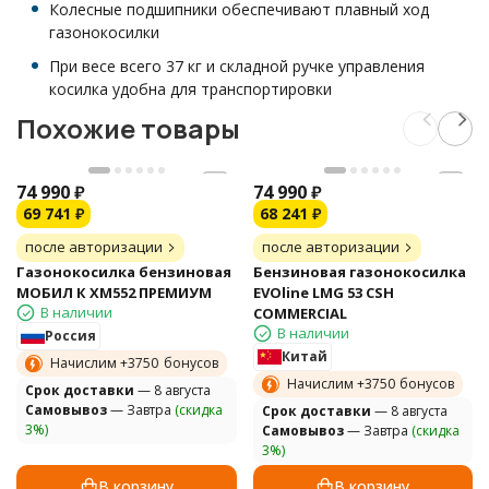
Колесные подшипники обеспечивают плавный ход
газонокосилки
При весе всего 37 кг и складной ручке управления
косилка удобна для транспортировки
Похожие товары
74 990
₽
74 990
₽
69 741
₽
68 241
₽
после авторизации
после авторизации
Газонокосилка бензиновая
Бензиновая газонокосилка
МОБИЛ К XM552 ПРЕМИУМ
EVOline LMG 53 CSH
В наличии
COMMERCIAL
В наличии
Россия
Китай
Начислим +
3750
бонусов
Начислим +
3750
бонусов
Cрок доставки
— 8 августа
Самовывоз
— Завтра
(скидка
Cрок доставки
— 8 августа
3%)
Самовывоз
— Завтра
(скидка
3%)
В корзину
В корзину