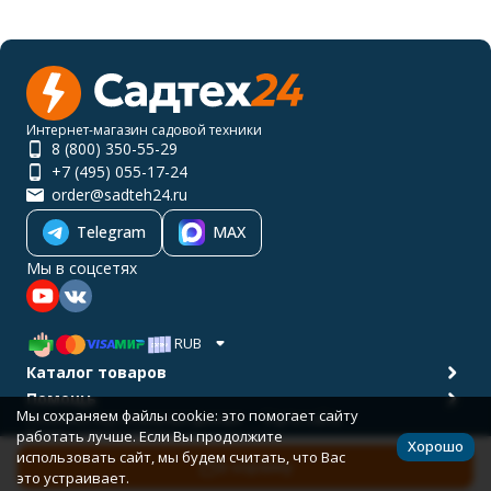
Интернет-магазин садовой техники
8 (800) 350-55-29
+7 (495) 055-17-24
order@sadteh24.ru
Telegram
MAX
Мы в соцсетях
RUB
Каталог товаров
Помощь
Мы сохраняем файлы cookie: это помогает сайту
Политика персональных данных
Карта сайта
работать лучше. Если Вы продолжите
© 2001-2026 САДТЕХ24
Хорошо
Разработано в
bodysite.ru
использовать сайт, мы будем считать, что Вас
В корзину
это устраивает.