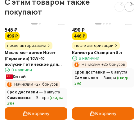
C этим товаром также
покупают
545
₽
490
₽
496
₽
446
₽
после авторизации
после авторизации
Масло моторное Hüter
Канистра Champion 5 л
В наличии
(Германия) 10W-40
полусинтетическое для
Начислим +
25
бонусов
В наличии
четырёхтактных
Cрок доставки
— 8 августа
двигателей 1л.
Китай
Самовывоз
— Завтра
(скидка
3%)
Начислим +
27
бонусов
Cрок доставки
— 8 августа
Самовывоз
— Завтра
(скидка
3%)
В корзину
В корзину