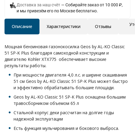
Доставка за наш счёт
Собирайте заказ от 10 000 ₽,
и мы привезём его по Москве бесплатно.
Ут
Описание
Характеристики
Отзывы
Мощная бензиновая газонокосилка Geos by AL-KO Classic
51 SP-K Plus благодаря самоходной конструкции и
двигателю Kohler XTX775 обеспечивает высокие
результаты работы.
При мощности двигателя 4,0 л.с. и ширине скашивания
51 см Geos by AL-KO Classic 51 SP-K Plus может быстро
и эффективно обрабатывать большие площади.
Geos by AL-KO Classic 51 SP-K Plus оснащена большим
травосборником объемом 65 л
Стальной корпус деки рассчитан на долгие годы
надежной эксплуатации
Есть функция мульчирования и бокового выброса.