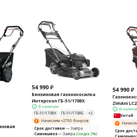
54 990
₽
54 990
₽
Бензиновая газонокосилка
Газонокос
Интерскол ГБ-51/170ВХ
ZimAni LC2
В наличии
В налич
ГБ-51/170ВХ
ГБ-51/170ВБ
Китай
Начислим +
2750
бонусов
Начисл
иновая
Cрок доставки
— Завтра
Cрок дост
Самовывоз
— Завтра
(скидка 3%)
Самовыво