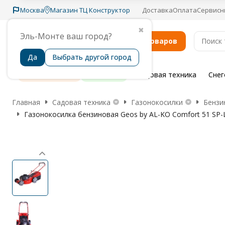
Москва
Магазин ТЦ Конструктор
Доставка
Оплата
Сервисн
✖
Эль-Монте ваш город?
Каталог товаров
Да
Выбрать другой город
Распродажа
Бренды
Садовая техника
Сне
Главная
Садовая техника
Газонокосилки
Бензи
Газонокосилка бензиновая Geos by AL-KO Comfort 51 SP-L