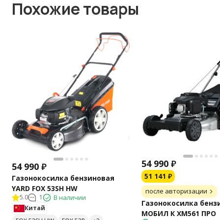
Похожие товары
54 990
₽
54 990
₽
51 141
₽
Газонокосилка бензиновая
YARD FOX 53SH HW
после авторизации
5.0
1
В наличии
Газонокосилка бенз
Китай
МОБИЛ К XM561 ПРО