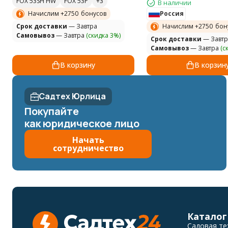
FOX 53SH HW
FOX 53P
В наличии
Россия
Начислим +
2750
бонусов
Начислим +
2750
бон
Cрок доставки
— Завтра
Самовывоз
— Завтра
(скидка 3%)
Cрок доставки
— Завтр
Самовывоз
— Завтра
(с
В корзину
В корзин
Садтех Юрлица
Покупайте
как юридическое лицо
Начать
сотрудничество
Каталог
Садовая те