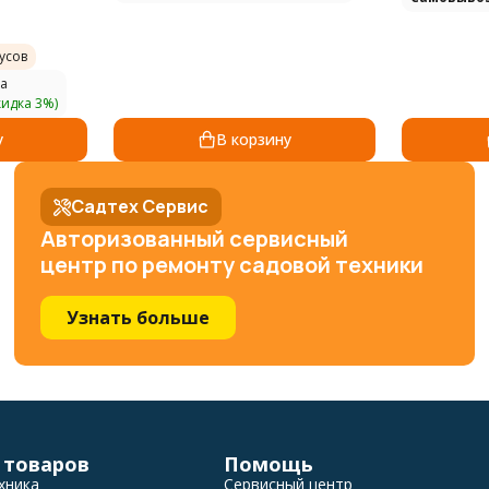
усов
а
кидка 3%)
у
В корзину
Садтех Сервис
Авторизованный сервисный
центр по ремонту садовой техники
Узнать больше
 товаров
Помощь
хника
Сервисный центр