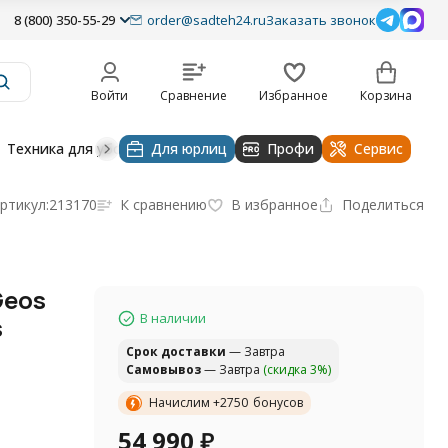
8 (800) 350-55-29
order@sadteh24.ru
Заказать звонок
Войти
Сравнение
Избранное
Корзина
Техника для уборки
Для юрлиц
Строительная техника
Профи
Водоснабже
Сервис
ртикул:
213170
К сравнению
В избранное
Поделиться
Geos
В наличии
s
Cрок доставки
— Завтра
Самовывоз
— Завтра
(скидка 3%)
Начислим +
2750
бонусов
54 990
₽