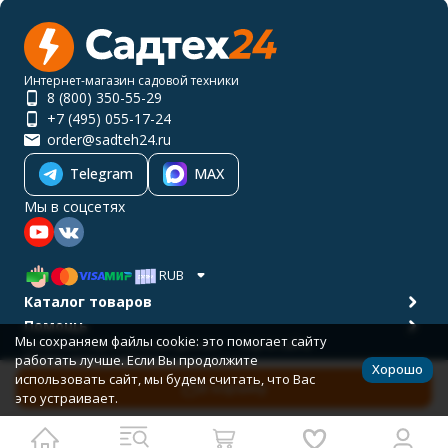
Интернет-магазин садовой техники
8 (800) 350-55-29
+7 (495) 055-17-24
order@sadteh24.ru
Telegram
MAX
Мы в соцсетях
RUB
Каталог товаров
Помощь
Мы сохраняем файлы cookie: это помогает сайту
Политика персональных данных
Карта сайта
работать лучше. Если Вы продолжите
© 2001-2026 САДТЕХ24
Хорошо
Разработано в
bodysite.ru
использовать сайт, мы будем считать, что Вас
В корзину
это устраивает.