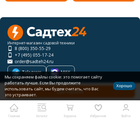
Интернет-магазин садовой техники
8 (800) 350-55-29
+7 (495) 055-17-24
order@sadteh24.ru
Telegram
MAX
Мы сохраняем файлы cookie: это помогает сайту
Мы в соцсетях
работать лучше. Если Вы продолжите
Хорошо
использовать сайт, мы будем считать, что Вас
В корзину
это устраивает.
RUB
Каталог товаров
Главная
Каталог
Корзина
Избранное
Войти
Помощь
Политика персональных данных
Карта сайта
© 2001-2026 САДТЕХ24
Разработано в
bodysite.ru