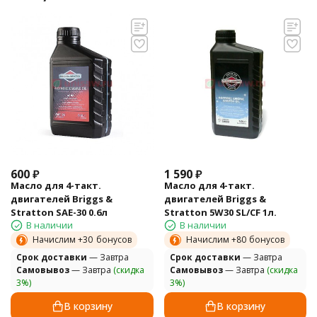
600
₽
1 590
₽
Масло для 4-такт.
Масло для 4-такт.
двигателей Briggs &
двигателей Briggs &
Stratton SAE-30 0.6л
Stratton 5W30 SL/CF 1л.
В наличии
В наличии
Начислим +
30
бонусов
Начислим +
80
бонусов
Cрок доставки
— Завтра
Cрок доставки
— Завтра
Самовывоз
— Завтра
(скидка
Самовывоз
— Завтра
(скидка
3%)
3%)
В корзину
В корзину