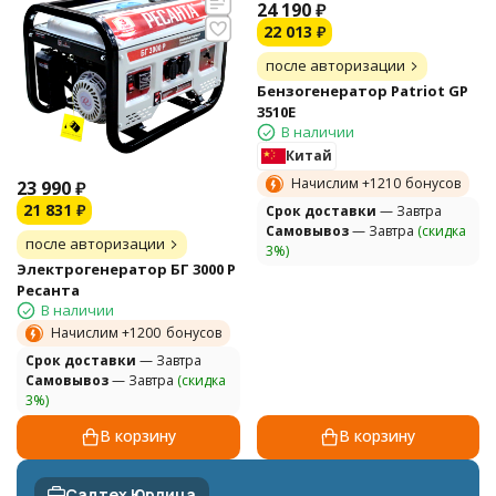
24 190
₽
22 013
₽
после авторизации
Бензогенератор Patriot GP
3510E
В наличии
Китай
Начислим +
1210
бонусов
23 990
₽
21 831
₽
Cрок доставки
— Завтра
Самовывоз
— Завтра
(скидка
после авторизации
3%)
Электрогенератор БГ 3000 Р
Ресанта
В наличии
Начислим +
1200
бонусов
Cрок доставки
— Завтра
Самовывоз
— Завтра
(скидка
3%)
В корзину
В корзину
Садтех Юрлица