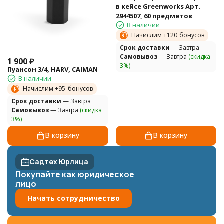
в кейсе Greenworks Арт.
2944507, 60 предметов
В наличии
Начислим +
120
бонусов
Cрок доставки
— Завтра
Самовывоз
— Завтра
(скидка
1 900
₽
3%)
Пуансон 3/4, HARV, CAIMAN
В наличии
Начислим +
95
бонусов
Cрок доставки
— Завтра
Самовывоз
— Завтра
(скидка
3%)
В корзину
В корзину
Садтех Юрлица
Покупайте как юридическое
лицо
Начать сотрудничество