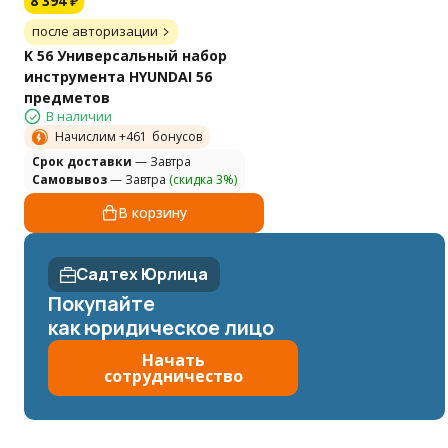
8 394
₽
после авторизации
K 56 Универсальный набор
инструмента HYUNDAI 56
предметов
В наличии
Начислим +
461
бонусов
Cрок доставки
— Завтра
Самовывоз
— Завтра
(скидка 3%)
В корзину
Садтех Юрлица
Покупайте
как юридическое лицо
Начать
сотрудничество