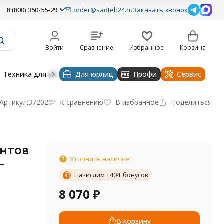
8 (800) 350-55-29
order@sadteh24.ru
Заказать звонок
Войти
Сравнение
Избранное
Корзина
Техника для уборки
Для юрлиц
Строительная техника
Профи
Водоснабже
Сервис
Артикул:
37202
К сравнению
В избранное
Поделиться
ентов
Уточнить наличие
-
Начислим +
404
бонусов
8 070
₽
В корзину