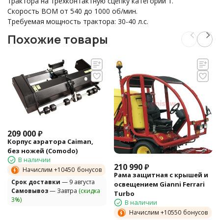
трактора на трехконтактную сцепку категории 1.
Скорость ВОМ от 540 до 1000 об/мин.
Требуемая мощность трактора: 30-40 л.с.
Похожие товары
209 000
₽
Корпус аэратора Caiman,
без ножей (Comodo)
В наличии
210 990
₽
Начислим +
10450
бонусов
Рама защитная с крышей и
Cрок доставки
— 9 августа
освещением Gianni Ferrari
Самовывоз
— Завтра
(скидка
Turbo
3%)
В наличии
Начислим +
10550
бонусов