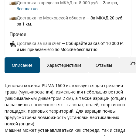
Доставка в пределах МКАД от 8.000 руб
Завтра
Бесплатно
Доставка по Московской области
За МКАД 20 руб.
за 1 км.
Прочее
Доставка за наш счёт
Собирайте заказ от 10 000 ₽,
и мы привезём его по Москве бесплатно.
Ут
Описание
Характеристики
Отзывы
Цеповая косилка PUMA 1600 используется для срезания
травы (мульчирования), измельчения небольших ветвей
(максимальным диаметром 2 см), а также аэрации (опция)
на различных поверхностях – газонах, полей, спортивных
площадок, парковых территорий. Для аэрации почвы
предусмотрена возможность установки вертикальных
ножей (опция).
Машина может устанавливаться как спереди, так и сзади