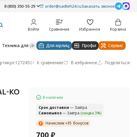
8 (800) 350-55-29
order@sadteh24.ru
Заказать звонок
Войти
Сравнение
Избранное
Корзина
Техника для уборки
Для юрлиц
Строительная техника
Профи
Водоснабже
Сервис
ртикул:
127245
К сравнению
В избранное
Поделиться
AL-KO
В наличии
Cрок доставки
— Завтра
Самовывоз
— Завтра
(скидка 3%)
Начислим +
35
бонусов
700
₽