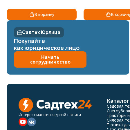
В корзину
В корзин
Садтех Юрлица
Покупайте
как юридическое лицо
Начать
сотрудничество
Каталог
Садовая те
Снегоубор
Интернет-магазин садовой техники
Тракторы и
Силовая те
Техника дл
Строительн