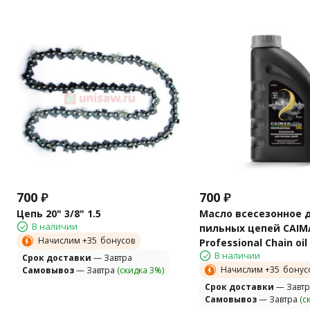
700
₽
700
₽
Цепь 20" 3/8" 1.5
Масло всесезонное 
В наличии
пильных цепей CAI
Начислим +
35
бонусов
Professional Chain oil
В наличии
Cрок доставки
— Завтра
Начислим +
35
бонус
Самовывоз
— Завтра
(скидка 3%)
Cрок доставки
— Завтр
Самовывоз
— Завтра
(с