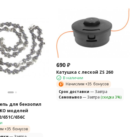
690
₽
Катушка с леской ZS 260
В наличии
Начислим +
35
бонусов
Cрок доставки
— Завтра
Самовывоз
— Завтра
(скидка 3%)
епь для бензопил
L-KO моделей
2/651C/656C
ии
им +
35
бонусов
авки
— Завтра