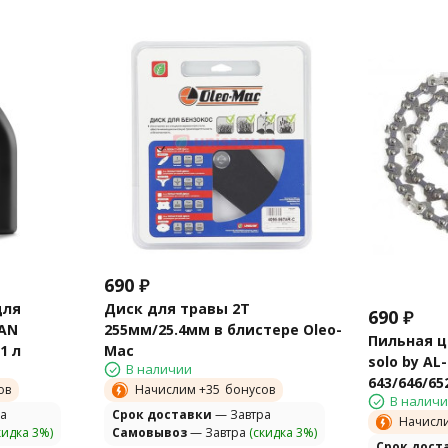
690
₽
для
Диск для травы 2T
690
₽
MAN
255мм/25.4мм в блистере Oleo-
Пильная ц
 1 л
Mac
solo by A
В наличии
643/646/65
ов
Начислим +
35
бонусов
В налич
а
Cрок доставки
— Завтра
Начисл
кидка 3%)
Самовывоз
— Завтра
(скидка 3%)
Cрок дост