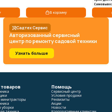
Самовыво
у
В корзину
Садтех Сервис
Авторизованный сервисный
центр по ремонту садовой техники
Узнать больше
 товаров
Помощь
хника
Сервисный центр
щики
Условия продажи
 минитракторы
Реквизиты
хника
Акции
я уборки
Новости
ая техника
Корпоративным клиентам