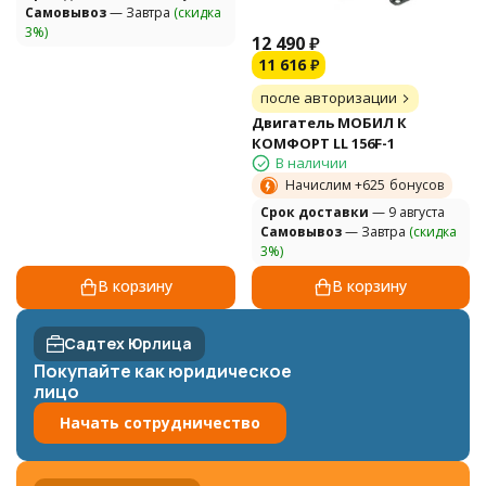
Самовывоз
— Завтра
(скидка
3%)
12 490
₽
11 616
₽
после авторизации
Двигатель МОБИЛ К
КОМФОРТ LL 156F-1
В наличии
Начислим +
625
бонусов
Cрок доставки
— 9 августа
Самовывоз
— Завтра
(скидка
3%)
В корзину
В корзину
Садтех Юрлица
Покупайте как юридическое
лицо
Начать сотрудничество