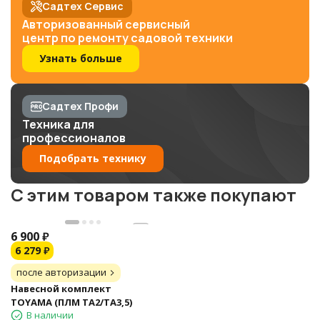
Садтех Сервис
Авторизованный сервисный
центр по ремонту садовой техники
Узнать больше
Садтех Профи
Техника для
профессионалов
Подобрать технику
C этим товаром также покупают
6 900
₽
6 279
₽
после авторизации
Навесной комплект
TOYAMA (ПЛМ TA2/TA3,5)
В наличии