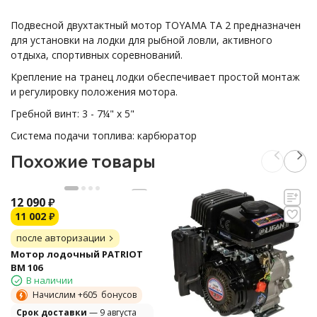
Подвесной двухтактный мотор TOYAMA TA 2 предназначен
для установки на лодки для рыбной ловли, активного
отдыха, спортивных соревнований.
Крепление на транец лодки обеспечивает простой монтаж
и регулировку положения мотора.
Гребной винт: 3 - 7¼" х 5"
Система подачи топлива:
карбюратор
Похожие товары
12 090
₽
11 002
₽
после авторизации
Мотор лодочный PATRIOT
BM 106
В наличии
Начислим +
605
бонусов
Cрок доставки
— 9 августа