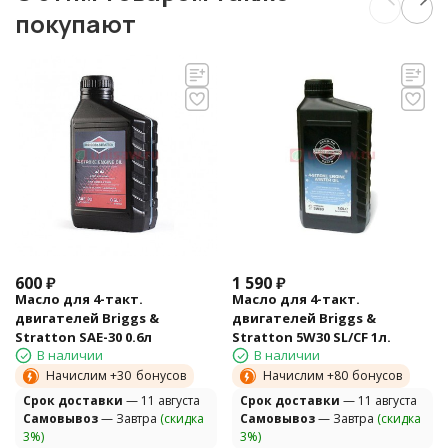
покупают
600
₽
1 590
₽
Масло для 4-такт.
Масло для 4-такт.
двигателей Briggs &
двигателей Briggs &
Stratton SAE-30 0.6л
Stratton 5W30 SL/CF 1л.
В наличии
В наличии
Начислим +
30
бонусов
Начислим +
80
бонусов
Cрок доставки
— 11 августа
Cрок доставки
— 11 августа
Самовывоз
— Завтра
(скидка
Самовывоз
— Завтра
(скидка
3%)
3%)