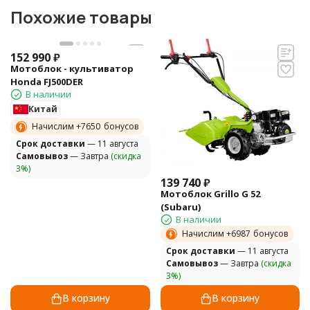
Похожие товары
152 990
₽
Мотоблок - культиватор
Honda FJ500DER
В наличии
Китай
Начислим +
7650
бонусов
Cрок доставки
— 11 августа
Самовывоз
— Завтра
(скидка
3%)
139 740
₽
Мотоблок Grillo G 52
(Subaru)
В наличии
Начислим +
6987
бонусов
Cрок доставки
— 11 августа
Самовывоз
— Завтра
(скидка
3%)
В корзину
В корзину