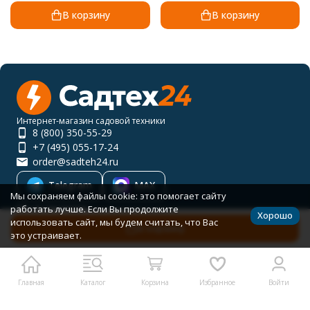
В корзину
В корзину
Интернет-магазин садовой техники
8 (800) 350-55-29
+7 (495) 055-17-24
order@sadteh24.ru
Telegram
MAX
Мы сохраняем файлы cookie: это помогает сайту
Мы в соцсетях
работать лучше. Если Вы продолжите
Хорошо
использовать сайт, мы будем считать, что Вас
В корзину
это устраивает.
RUB
Каталог товаров
Главная
Каталог
Корзина
Избранное
Войти
Помощь
Политика персональных данных
Карта сайта