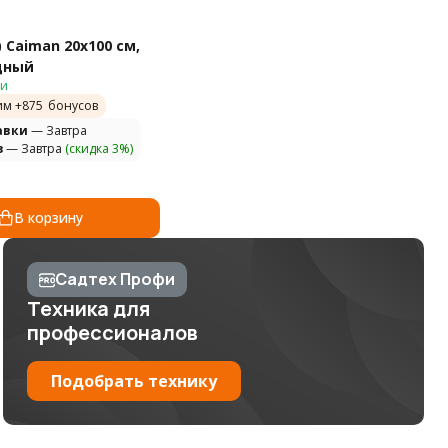
 Caiman 20х100 см,
дный
ии
им +
875
бонусов
авки
— Завтра
з
— Завтра
(скидка 3%)
В корзину
Садтех Профи
Техника для
профессионалов
Подобрать технику