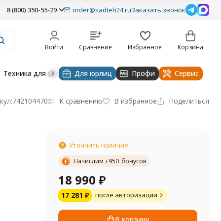
8 (800) 350-55-29
order@sadteh24.ru
Заказать звонок
Войти
Сравнение
Избранное
Корзина
Техника для уборки
Для юрлиц
Строительная техника
Профи
Водоснабже
Сервис
кул:
742104470
К сравнению
В избранное
Поделиться
Уточнить наличие
Начислим +
950
бонусов
18 990
₽
17 281
₽
после авторизации
В корзину