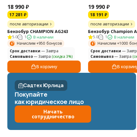
18 990
₽
19 990
₽
17 281
₽
18 191
₽
после авторизации
после авторизации
Бензобур CHAMPION AG243
Бензобур Champion 
5.0
1
В наличии
5.0
1
В наличии
Начислим +
950
бонусов
Начислим +
1000
бон
Cрок доставки
— Завтра
Cрок доставки
— Завтр
Самовывоз
— Завтра
(скидка 3%)
Самовывоз
— Завтра
(с
В корзину
В корзин
Садтех Юрлица
Покупайте
как юридическое лицо
Начать
сотрудничество