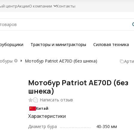
ый центр
Акции
О компании
Контакты
гоуборщики
Тракторы и минитракторы
Силовая техника
зобуры
Мотобур Patriot AE70D (без шнека)
Арти
Мотобур Patriot AE70D (без
шнека)
Написать отзыв
Китай
Характеристики
Диаметр бура
40-350 мм