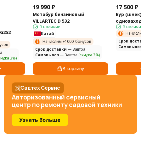
19 990
₽
17 500
₽
Мотобур бензиновый
Бур (шнек)
VILLARTEC D 532
однозахо
В наличии
В налич
AG252
Начисл
Китай
Cрок дост
Начислим +
1000
бонусов
усов
Самовыво
Cрок доставки
— Завтра
а
Самовывоз
— Завтра
(скидка 3%)
кидка 3%)
у
В корзину
Садтех Сервис
Авторизованный сервисный
центр по ремонту садовой техники
Узнать больше