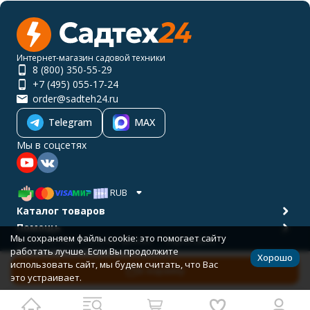
Интернет-магазин садовой техники
8 (800) 350-55-29
+7 (495) 055-17-24
order@sadteh24.ru
Telegram
MAX
Мы в соцсетях
RUB
Каталог товаров
Помощь
Мы сохраняем файлы cookie: это помогает сайту
Политика персональных данных
Карта сайта
работать лучше. Если Вы продолжите
© 2001-2026 САДТЕХ24
Хорошо
Разработано в
bodysite.ru
использовать сайт, мы будем считать, что Вас
В корзину
это устраивает.