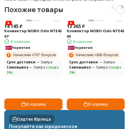
Похожие товары
14 145
₽
13 365
₽
Конвектор NOBO Oslo NTE4S
Конвектор NOBO Oslo NTE4S
07
05
В наличии
В наличии
Норвегия
Норвегия
Начислим +
707
бонусов
Начислим +
668
бонусов
Cрок доставки
— Завтра
Cрок доставки
— Завтра
Самовывоз
— Завтра
(скидка
Самовывоз
— Завтра
(скидка
3%)
3%)
В корзину
В корзину
Садтех Юрлица
Покупайте как юридическое