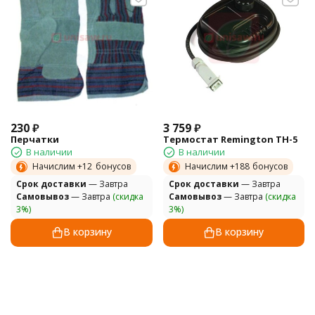
230
₽
3 759
₽
Перчатки
Термостат Remington ТН-5
В наличии
В наличии
Начислим +
12
бонусов
Начислим +
188
бонусов
Cрок доставки
— Завтра
Cрок доставки
— Завтра
Самовывоз
— Завтра
(скидка
Самовывоз
— Завтра
(скидка
3%)
3%)
В корзину
В корзину