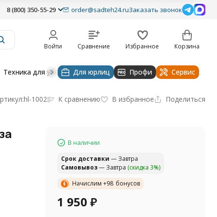
8 (800) 350-55-29
order@sadteh24.ru
Заказать звонок
Войти
Сравнение
Избранное
Корзина
Техника для уборки
Для юрлиц
Строительная техника
Профи
Водоснабже
Сервис
ртикул:
hl-1002
К сравнению
В избранное
Поделиться
за
В наличии
Cрок доставки
— Завтра
Самовывоз
— Завтра
(скидка 3%)
Начислим +
98
бонусов
1 950
₽