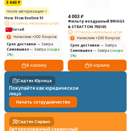
3 640
₽
после авторизации
4 003
₽
Нож 51см Evoline 51
Фильтр воздушный BRIGGS
Осталось несколько штук
& STRATTON 792105
Китай
Осталось несколько штук
Начислим +
200
бонусов
Начислим +
200
бонусов
Cрок доставки
— Завтра
Cрок доставки
— Завтра
Самовывоз
— Завтра
(скидка
Самовывоз
— Завтра
(скидка
3%)
3%)
В корзину
В корзину
Садтех Юрлица
Покупайте как юридическое
лицо
Начать сотрудничество
Садтех Сервис
Авторизованный сервисный