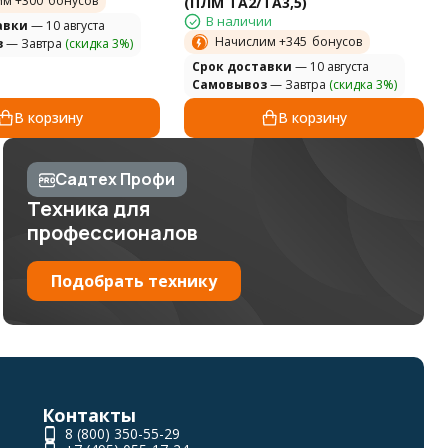
им +
300
бонусов
(ПЛМ TA2/TA3,5)
В наличии
авки
— 10 августа
Начислим +
345
бонусов
з
— Завтра
(скидка 3%)
Cрок доставки
— 10 августа
Самовывоз
— Завтра
(скидка 3%)
В корзину
В корзину
Садтех Профи
Техника для
профессионалов
Подобрать технику
Контакты
8 (800) 350-55-29