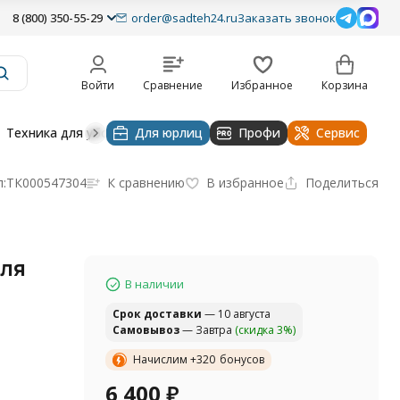
8 (800) 350-55-29
order@sadteh24.ru
Заказать звонок
Войти
Сравнение
Избранное
Корзина
Техника для уборки
Для юрлиц
Строительная техника
Профи
Водоснабже
Сервис
:
ТК000547304
К сравнению
В избранное
Поделиться
для
В наличии
Cрок доставки
— 10 августа
Самовывоз
— Завтра
(скидка 3%)
Начислим +
320
бонусов
6 400
₽