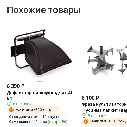
Похожие товары
6 390
₽
Дефлектор-валкоукладчик AL-
6 100
₽
KO
В наличии
Фреза культиваторн
Начислим +
320
бонусов
"Гусиные лапки" (па
В наличии
Cрок доставки
— 10 августа
Начислим +
305
бону
Самовывоз
— Завтра
(скидка 3%)