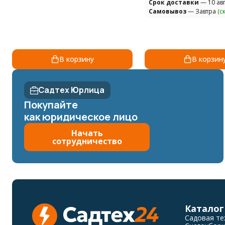
Cрок доставки
— 10 авг
Самовывоз
— Завтра
(с
В корзину
В корзин
Садтех Юрлица
Покупайте
как юридическое лицо
Начать
сотрудничество
Каталог
Садовая те