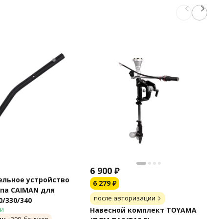
6 900
₽
льное устройство
6 279
₽
па CAIMAN для
после авторизации
0/330/340
ии
Навесной комплект TOYAMA