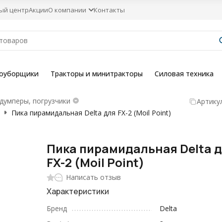
ый центр
Акции
О компании
Контакты
гоуборщики
Тракторы и минитракторы
Силовая техника
думперы, погрузчики
Артикул
Пика пирамидальная Delta для FX-2 (Moil Point)
Пика пирамидальная Delta 
FX-2 (Moil Point)
Написать отзыв
Характеристики
Бренд
Delta