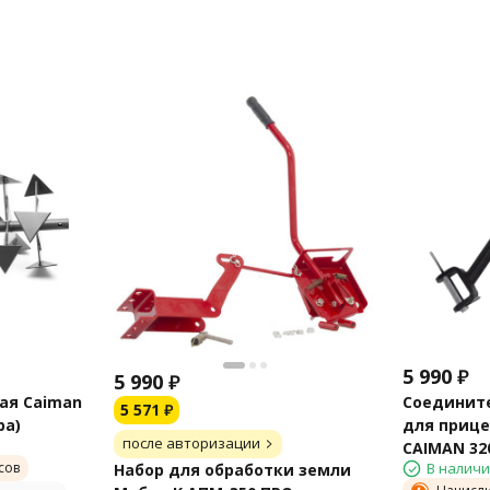
5 990
₽
5 990
₽
ая Caiman
Соедините
5 571
₽
ра)
для прице
после авторизации
CAIMAN 32
сов
В налич
Набор для обработки земли