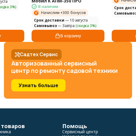
Начисл
Мобил К АПМ-350 ПРО
уста
В наличии
кидка 3%)
Cрок дост
Начислим +
300
бонусов
Самовыво
Cрок доставки
— 10 августа
Самовывоз
— Завтра
(скидка 3%)
у
В корзину
Садтех Сервис
Авторизованный сервисный
центр по ремонту садовой техники
Узнать больше
 товаров
Помощь
хника
Сервисный центр