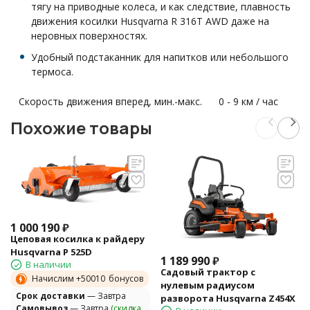
тягу на приводные колеса, и как следствие, плавность
движения косилки Husqvarna R 316T AWD даже на
неровных поверхностях.
Удобный подстаканник для напитков или небольшого
термоса.
Скорость движения вперед, мин.-макс.
0 - 9 км / час
Похожие товары
1 000 190
₽
Цеповая косилка к райдеру
Husqvarna P 525D
1 189 990
₽
В наличии
Садовый трактор с
Начислим +
50010
бонусов
нулевым радиусом
Cрок доставки
— Завтра
разворота Husqvarna Z454X
Самовывоз
— Завтра
(скидка