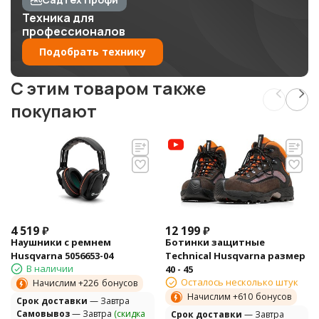
Техника для
профессионалов
Подобрать технику
C этим товаром также
покупают
4 519
₽
12 199
₽
Наушники с ремнем
Ботинки защитные
Husqvarna 5056653-04
Technical Husqvarna размер
В наличии
40 - 45
Осталось несколько штук
Начислим +
226
бонусов
Начислим +
610
бонусов
Cрок доставки
— Завтра
Самовывоз
— Завтра
(скидка
Cрок доставки
— Завтра