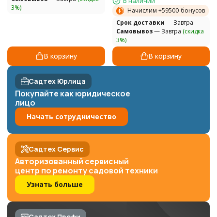
В наличии
3%)
Начислим +
59500
бонусов
Cрок доставки
— Завтра
Самовывоз
— Завтра
(скидка
3%)
В корзину
В корзину
Садтех Юрлица
Покупайте как юридическое
лицо
Начать сотрудничество
Садтех Сервис
Авторизованный сервисный
центр по ремонту садовой техники
Узнать больше
Садтех Профи