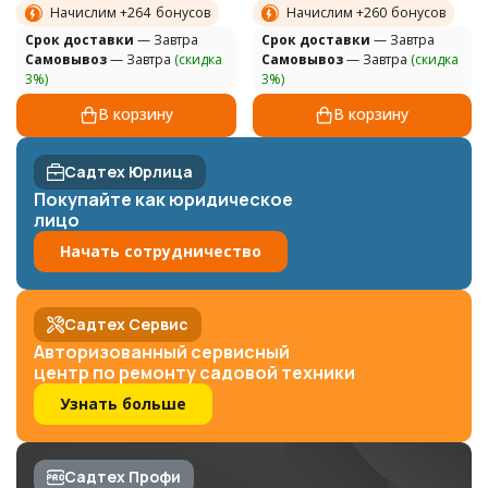
Начислим +
264
бонусов
Начислим +
260
бонусов
Cрок доставки
— Завтра
Cрок доставки
— Завтра
Самовывоз
— Завтра
(скидка
Самовывоз
— Завтра
(скидка
3%)
3%)
В корзину
В корзину
Садтех Юрлица
Покупайте как юридическое
лицо
Начать сотрудничество
Садтех Сервис
Авторизованный сервисный
центр по ремонту садовой техники
Узнать больше
Садтех Профи