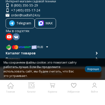
Интернет-магазин садовой техники
8 (800) 350-55-29
+7 (495) 055-17-24
order@sadteh24.ru
Telegram
MAX
Мы в соцсетях
RUB
Каталог товаров
Помощь
Мы сохраняем файлы cookie: это помогает сайту
Политика персональных данных
Карта сайта
работать лучше. Если Вы продолжите
© 2001-2026 САДТЕХ24
Хорошо
Разработано в
bodysite.ru
использовать сайт, мы будем считать, что Вас
В корзину
это устраивает.
Главная
Каталог
Корзина
Избранное
Войти