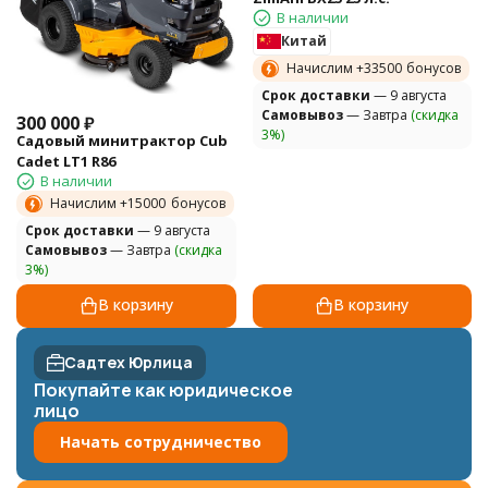
В наличии
Китай
Начислим +
33500
бонусов
Cрок доставки
— 9 августа
Самовывоз
— Завтра
(скидка
300 000
₽
3%)
Садовый минитрактор Cub
Cadet LT1 R86
В наличии
Начислим +
15000
бонусов
Cрок доставки
— 9 августа
Самовывоз
— Завтра
(скидка
3%)
В корзину
В корзину
Садтех Юрлица
Покупайте как юридическое
лицо
Начать сотрудничество