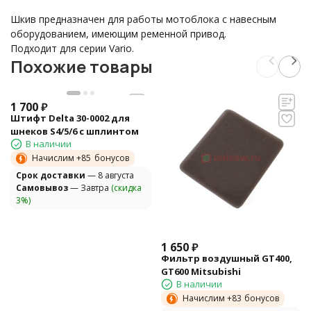
Шкив предназначен для работы мотоблока с навесным
оборудованием, имеющим ременной привод.
Подходит для серии Vario.
Похожие товары
1 700
₽
Штифт Delta 30-0002 для
шнеков S4/5/6 с шплинтом
В наличии
Начислим +
85
бонусов
Cрок доставки
— 8 августа
Самовывоз
— Завтра
(скидка
3%)
1 650
₽
Фильтр воздушный GT400,
GT600 Mitsubishi
В наличии
Начислим +
83
бонусов