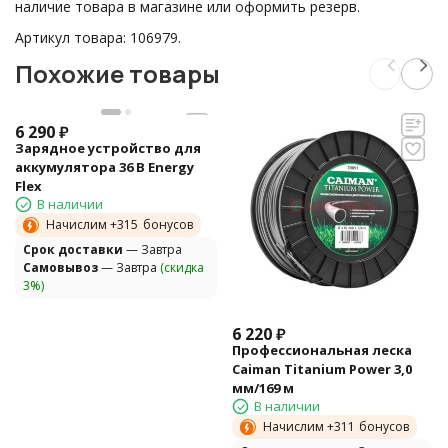
наличие товара в магазине или оформить резерв.
Артикул товара: 106979.
Похожие товары
6 290
₽
Зарядное устройство для
аккумулятора 36 В Energy
Flex
В наличии
Начислим +
315
бонусов
Cрок доставки
— Завтра
Самовывоз
— Завтра
(скидка
3%)
6 220
₽
Профессиональная леска
Сaiman Titanium Power 3,0
мм/169 м
В наличии
Начислим +
311
бонусов