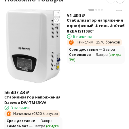
51 400
₽
Стабилизатор напряжения
однофазный Штиль ИнСтаб
8 кВА IS1108RT
В наличии
Начислим +
2570
бонусов
Cрок доставки
— Завтра
Самовывоз
— Завтра
(скидка
3%)
56 407,43
₽
Стабилизатор напряжения
Daewoo DW-TM12KVA
В наличии
Начислим +
2820
бонусов
Cрок доставки
— Завтра
Самовывоз
— Завтра
(скидка