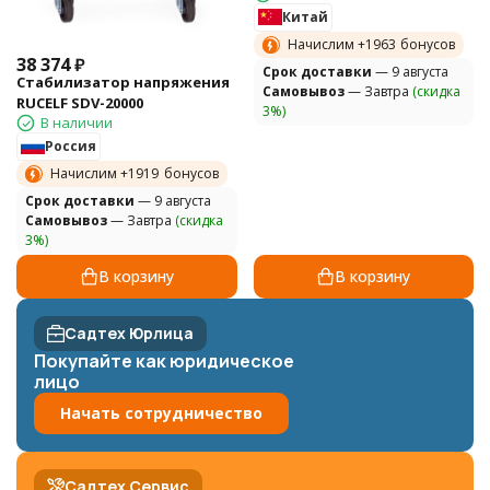
Китай
Начислим +
1963
бонусов
38 374
₽
Cрок доставки
— 9 августа
Стабилизатор напряжения
Самовывоз
— Завтра
(скидка
RUCELF SDV-20000
3%)
В наличии
Россия
Начислим +
1919
бонусов
Cрок доставки
— 9 августа
Самовывоз
— Завтра
(скидка
3%)
В корзину
В корзину
Садтех Юрлица
Покупайте как юридическое
лицо
Начать сотрудничество
Садтех Сервис